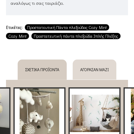
αναλόγως τι σας ταιριάζει.
Ετικέτες:
Προστατευτική Πάντα πλεξούδας Cozy Mint
Cozy Mint
Προστατευτική πάντα πλεξούδα 3πλής Πλέξης
ΣΧΕΤΙΚΆ ΠΡΟΪΌΝΤΑ
ΑΓΌΡΑΣΑΝ ΜΑΖΊ