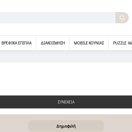
BΡΕΦΙΚΆ ΈΠΙΠΛΑ
ΔΙΑΚΌΣΜΗΣΗ
MOBILE ΚΟΎΝΙΑΣ
PUZZLE M
ΣΥΝΈΧΕΙΑ
Δημοφιλή