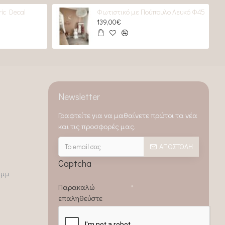
ic Decal
Φωτιστικό με Πούπουλο Λευκό Φ45
139,00€
Newsletter
Γραφτείτε για να μαθαίνετε πρώτοι τα νέα
και τις προσφορές μας.
ΑΠΟΣΤΟΛΉ
Captcha
0μμ
Παρακαλώ
επαληθεύστε