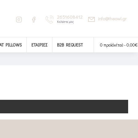
2651608412
info@theowl.gr
Καλέστε μας
AT PILLOWS
ΕΤΑΙΡΊΕΣ
B2B REQUEST
0 προϊόν(τα) - 0,00€