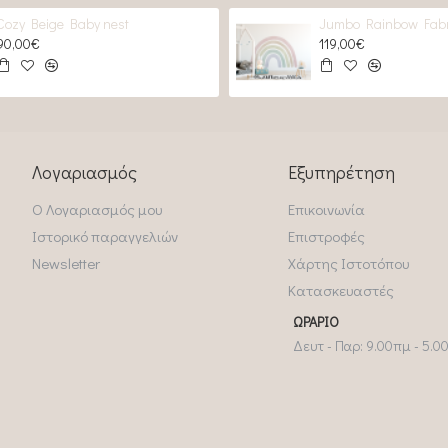
Cozy Beige Baby nest
Jumbo Rainbow Fabr
90,00€
119,00€
Λογαριασμός
Εξυπηρέτηση
Ο Λογαριασμός μου
Επικοινωνία
Ιστορικό παραγγελιών
Επιστροφές
Newsletter
Χάρτης Ιστοτόπου
Κατασκευαστές
ΩΡΆΡΙΟ
Δευτ - Παρ: 9.00πμ - 5.0