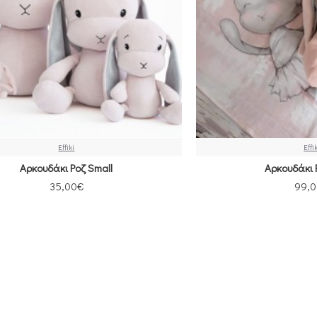
Effiki
Effi
Αρκουδάκι Ροζ Small
Αρκουδάκι 
35,00€
99,