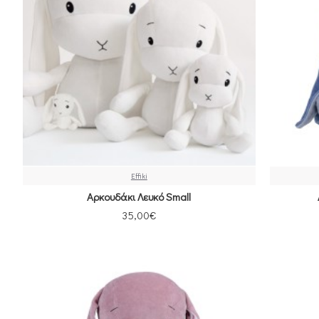
Effiki
Αρκουδάκι Λευκό Small
35,00€