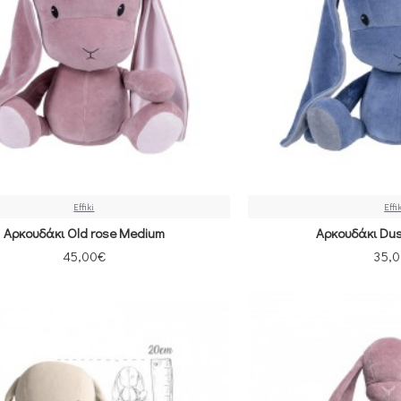
Effiki
Effi
Αρκουδάκι Old rose Μedium
Αρκουδάκι Dust
45,00€
35,