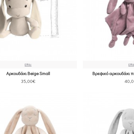
Effiki
Effi
Αρκουδάκι Beige Small
Βρεφικό αρκουδάκι π
35,00€
40,