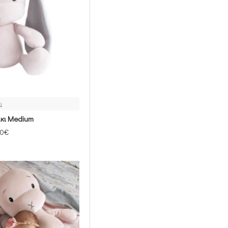
ki
κι Medium
00€