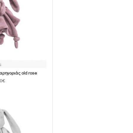
λευκάνετε
Οδηγίες Πλυσίματος
Εάν θέλετε τα προϊόντα
μας να διατηρούν το
φρέσκο ​​χρώμα τους για
μεγάλο χρονικό
διάστημα και το
ύφασμα να είναι άνετο
και απαλό μετά από
ki
πολλές πλύσεις,
ακολουθήστε τις
αρηγοριάς old rose
παρακάτω συστάσεις: -
00€
μόνο πλύσιμο χεριών -
Οχι στεγνωτήριο - Οχι
Λευκαντικά