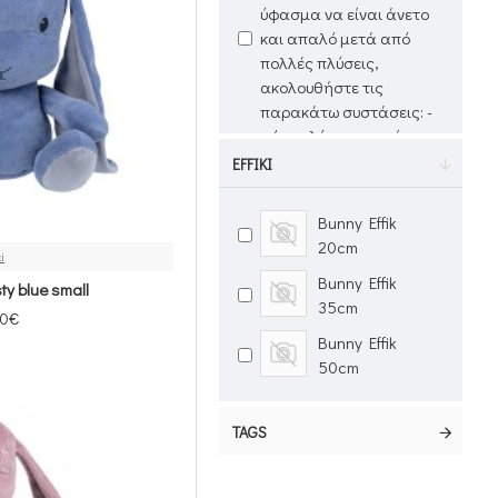
ύφασμα να είναι άνετο
και απαλό μετά από
πολλές πλύσεις,
ακολουθήστε τις
παρακάτω συστάσεις: -
μόνο πλύσιμο χεριών -
Οχι στεγνωτήριο - Οχι
EFFIKI
Λευκαντικά
Εάν θέλετε τα προϊόντα
Bunny Effik
μας να διατηρούν το
20cm
ki
φρέσκο ​​χρώμα τους για
Bunny Effik
y blue small
μεγάλο χρονικό
35cm
διάστημα και το
00€
ύφασμα να είναι άνετο
Bunny Effik
και απαλό μετά από
50cm
πολλές πλύσεις,
ακολουθήστε τις
TAGS
παρακάτω συστάσεις: -
μόνο πλύσιμο χεριών -
μην στεγνώνετε - Μην