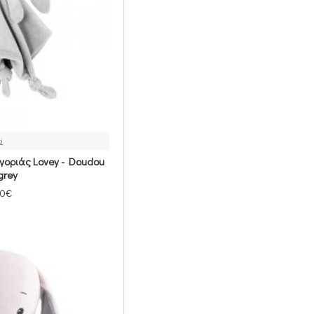
ki
γοριάς Lovey - Doudou
 grey
00€