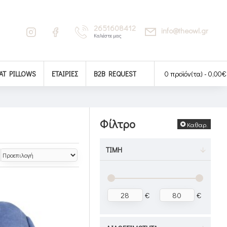
2651608412
info@theowl.gr
Καλέστε μας
AT PILLOWS
ΕΤΑΙΡΊΕΣ
B2B REQUEST
0 προϊόν(τα) - 0,00€
Φίλτρο
Καθαρ.
ΤΙΜΉ
€
€