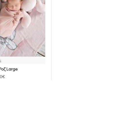
ki
Ροζ Large
00€