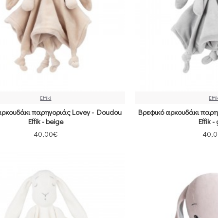
Effiki
Effi
αρκουδάκι παρηγοριάς Lovey - Doudou
Βρεφικό αρκουδάκι παρη
Effik - beige
Effik -
40,00€
40,