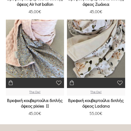
όψεος Air hot ballon
όψεος Ζωάκια
45,00€
45,00€
The Owl
The Owl
Βρεφική κουβερτούλα διπλής
Βρεφική κουβερτούλα διπλής
όψεος pixies II
όψεος Ladana
45,00€
55,00€