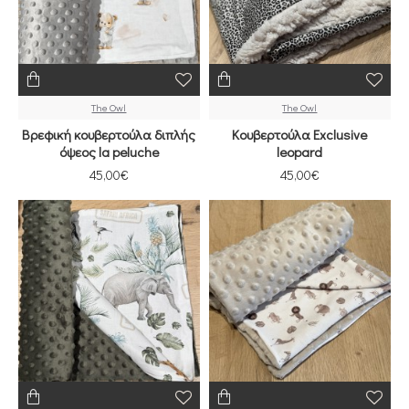
The Owl
The Owl
Βρεφική κουβερτούλα διπλής
Κουβερτούλα Exclusive
όψεος la peluche
leopard
45,00€
45,00€