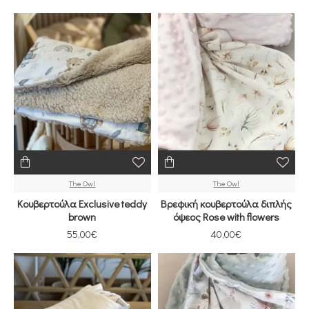
The Owl
The Owl
Κουβερτούλα Exclusive teddy
Βρεφική κουβερτούλα διπλής
brown
όψεος Rose with flowers
55,00€
40,00€