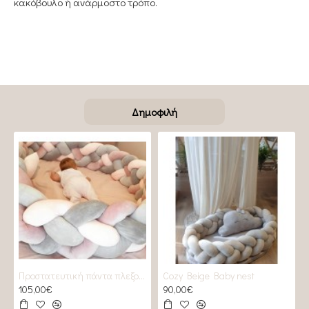
κακόβουλο ή ανάρμοστο τρόπο.
Δημοφιλή
Προστατευτική πάντα πλεξούδα 2 GREYS & 2 Roses
Cozy Beige Baby nest
105,00€
90,00€