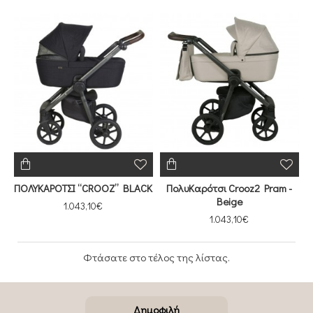
ΠΟΛΥΚΑΡΟΤΣΙ “CROOZ” BLACK
ΠολυΚαρότσι Crooz2 Pram -
Beige
1.043,10€
1.043,10€
Φτάσατε στο τέλος της λίστας.
Δημοφιλή