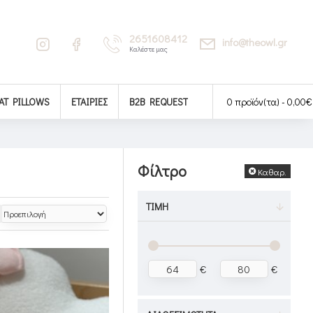
2651608412
info@theowl.gr
Καλέστε μας
AT PILLOWS
ΕΤΑΙΡΊΕΣ
B2B REQUEST
0 προϊόν(τα) - 0,00€
Φίλτρο
Καθαρ.
ΤΙΜΉ
€
€