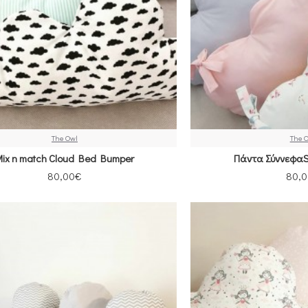
The Owl
The 
ix n match Cloud Bed Bumper
Πάντα ΣύννεφαS
80,00€
80,