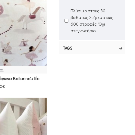
Πλύσιμο στους 30
βαθμούς Στήψιμο έως
600 στροφές. Όχι
στεγνωτήριο
TAGS
Owl
ωνα Ballarine's life
00€