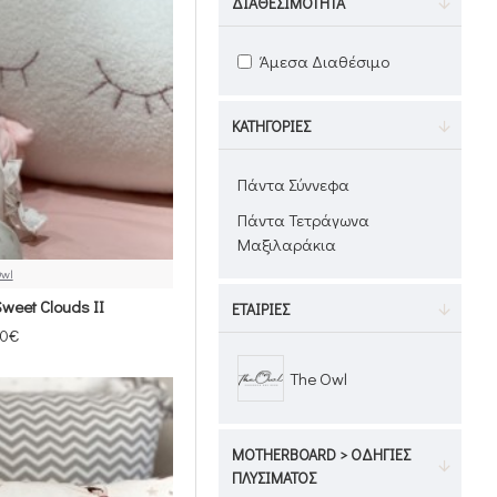
ΔΙΑΘΕΣΙΜΌΤΗΤΑ
Άμεσα Διαθέσιμο
ΚΑΤΗΓΟΡΊΕΣ
Πάντα Σύννεφα
Πάντα Τετράγωνα
Μαξιλαράκια
Owl
weet Clouds ΙΙ
ΕΤΑΙΡΊΕΣ
00€
The Owl
MOTHERBOARD > ΟΔΗΓΊΕΣ
ΠΛΥΣΊΜΑΤΟΣ