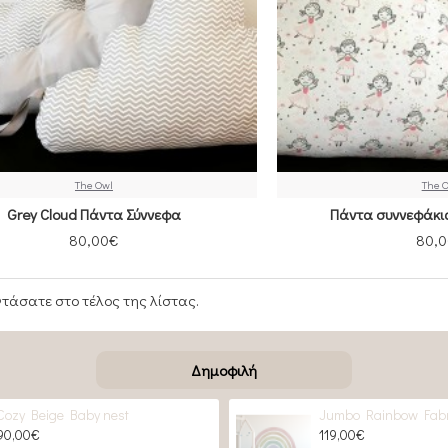
The Owl
The 
Grey Cloud Πάντα Σύννεφα
Πάντα συννεφάκια
80,00€
80,
τάσατε στο τέλος της λίστας.
Δημοφιλή
Cozy Beige Baby nest
Jumbo Rainbow Fabr
90,00€
119,00€