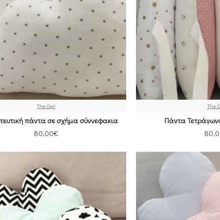
The Owl
The 
τευτική πάντα σε σχήμα σύννεφακια
Πάντα Τετράγωνα 
80,00€
80,