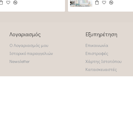
Λογαριασμός
Εξυπηρέτηση
Ο Λογαριασμός μου
Επικοινωνία
Ιστορικό παραγγελιών
Επιστροφές
Newsletter
Χάρτης Ιστοτόπου
Κατασκευαστές
ΩΡΆΡΙΟ
Δευτ - Παρ: 9.00πμ - 5.0