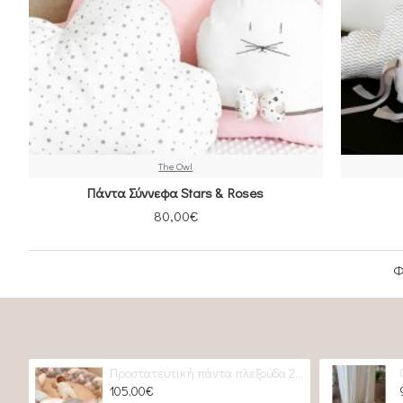
The Owl
Πάντα Σύννεφα Stars & Roses
80,00€
Φ
Προστατευτική πάντα πλεξούδα 2 GREYS & 2 Roses
105,00€