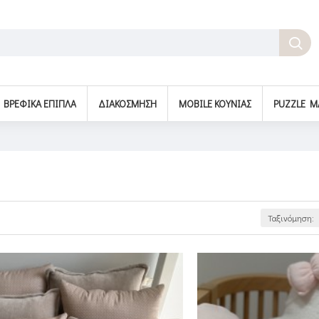
BΡΕΦΙΚΆ ΈΠΙΠΛΑ
ΔΙΑΚΌΣΜΗΣΗ
MOBILE ΚΟΎΝΙΑΣ
PUZZLE M
Ταξινόμηση: