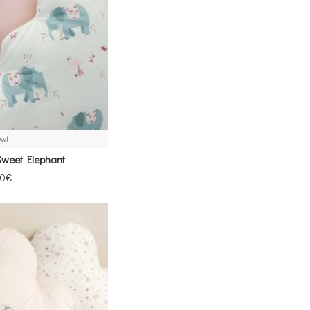
Owl
weet Elephant
00€