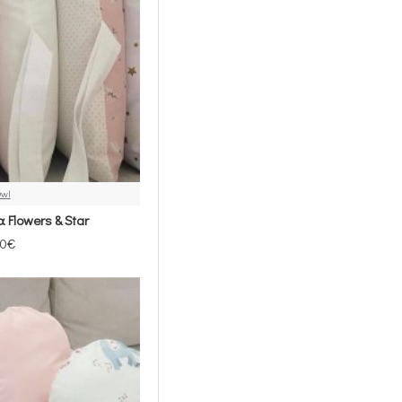
Owl
Flowers & Star
00€