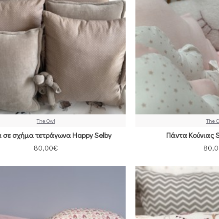
The Owl
The 
 σε σχήμα τετράγωνα Happy Selby
Πάντα Κούνιας S
80,00€
80,