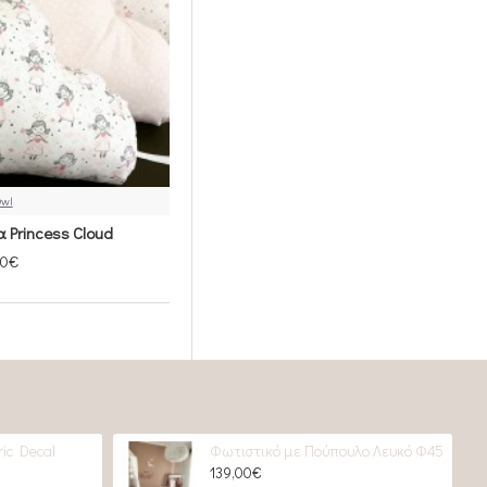
Owl
 Princess Cloud
00€
ic Decal
Φωτιστικό με Πούπουλο Λευκό Φ45
139,00€