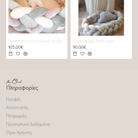
Προστατευτική πάντα πλεξούδα 2 GREYS & 2 Roses
Cozy Beige Baby nest
105,00€
90,00€
Πληροφορίες
Προφίλ
Αποστολές
Πληρωμές
Προσωπικά Δεδομένα
Όροι Χρήσης