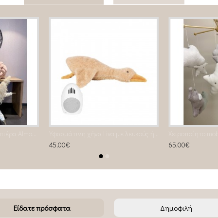
Τούλινη Παιδική Κουνουπιέρα Almond
Υφασμάτινη χήνα Liva με λευκούς ήχους & μουσική (καφέ)
45,00€
65,00€
Είδατε πρόσφατα
Δημοφιλή