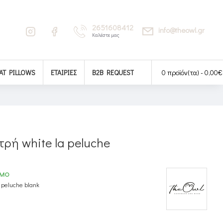
2651608412
info@theowl.gr
Καλέστε μας
AT PILLOWS
ΕΤΑΙΡΊΕΣ
B2B REQUEST
0 προϊόν(τα) - 0,00€
ρή white la peluche
ΙΜΟ
a peluche blank