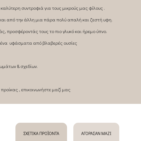
η καλύτερη συντροφιά για τους μικρούς μας φίλους .
και από την άλλη μια πάρα πολύ απαλή και ζεστή υφη.
ς, προσφέροντάς τους το πιο γλυκό και ήρεμο ύπνο.
μένα υφάσματα από βλαβερές ουσίες
ωμάτων & σχεδίων.
 προίκας , επικοινωνήστε μαζί μας
ΣΧΕΤΙΚΆ ΠΡΟΪΌΝΤΑ
ΑΓΌΡΑΣΑΝ ΜΑΖΊ