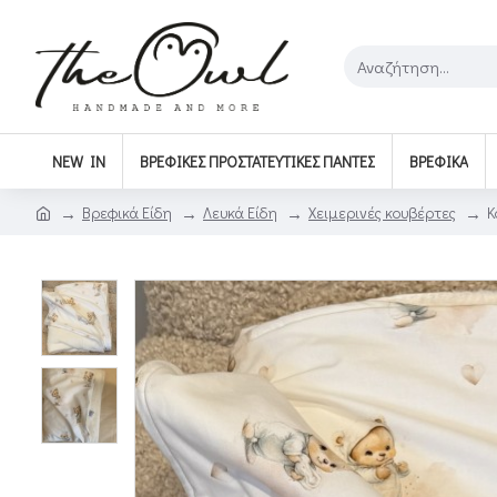
NEW IN
ΒΡΕΦΙΚΈΣ ΠΡΟΣΤΑΤΕΥΤΙΚΈΣ ΠΆΝΤΕΣ
ΒΡΕΦΙΚΆ
Βρεφικά Είδη
Λευκά Είδη
Χειμερινές κουβέρτες
Κ