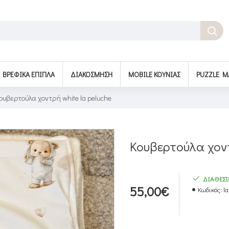
BΡΕΦΙΚΆ ΈΠΙΠΛΑ
ΔΙΑΚΌΣΜΗΣΗ
MOBILE ΚΟΎΝΙΑΣ
PUZZLE M
ουβερτούλα χοντρή white la peluche
Κουβερτούλα χοντ
ΔΙΑΘΕΣ
55,00€
Κωδικός:
l