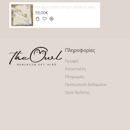
Κουβερτούλα χοντρή white la peluche
55,00€
Πληροφορίες
Προφίλ
Αποστολές
Πληρωμές
Προσωπικά Δεδομένα
Όροι Χρήσης