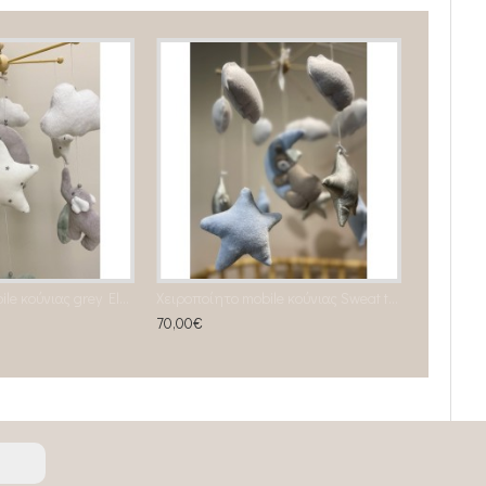
Χειροποίητο mobile κούνιας grey Elephants and Stars
Χειροποίητο mobile κούνιας Sweat teddy
70,00€