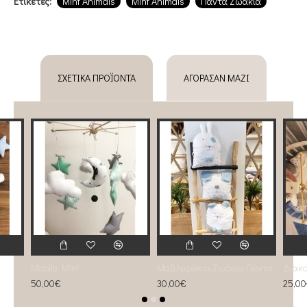
Ετικέτες:
Mint Animals
Mint Animals
Πάντα Ζωάκια
ΣΧΕΤΙΚΆ ΠΡΟΪΌΝΤΑ
ΑΓΌΡΑΣΑΝ ΜΑΖΊ
Mobile Mint
Μαξιλαράκια Ζωάκια Πάντα
50,00€
30,00€
25,0