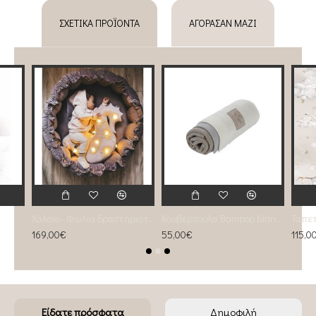
ΣΧΕΤΙΚΆ ΠΡΟΪΌΝΤΑ
ΑΓΌΡΑΣΑΝ ΜΑΖΊ
Χαλάκι- Φωλία δραστηριοτήτων 2 σε 1 Mokka
Κουβερτούλα Bamboo blanket Cappuccino- Effiki Limited Edition
169,00€
55,00€
115,0
Είδατε πρόσφατα
Δημοφιλή