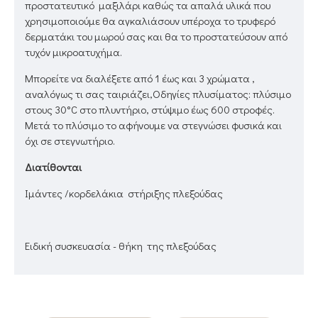
προστατευτικό μαξιλάρι καθώς τα απαλά υλικά που
χρησιμοποιούμε θα αγκαλιάσουν υπέροχα το τρυφερό
δερματάκι του μωρού σας και θα το προστατεύσουν από
τυχόν μικροατυχήμα.
Μπορείτε να διαλέξετε από 1 έως και 3 χρώματα ,
αναλόγως τι σας ταιριάζει,Oδηγίες πλυσίματος: πλύσιμο
στους 30°C στο πλυντήριο, στύψιμο έως 600 στροφές.
Μετά το πλύσιμο το αφήνουμε να στεγνώσει φυσικά και
όχι σε στεγνωτήριο.
Διατίθoνται
Ιμάντες /κορδελάκια στήριξης πλεξούδας
Ειδική συσκευασία - θήκη της πλεξούδας