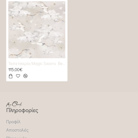
Ταπετσαρία Magic Swans Beige and grey
115,00€
Πληροφορίες
Προφίλ
Αποστολές
Πληρωμές