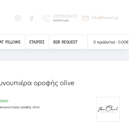
2651608412
info@theowl.gr
Καλέστε μας
AT PILLOWS
ΕΤΑΙΡΊΕΣ
B2B REQUEST
0 προϊόν(τα) - 0,00€
υνουπιέρα οροφής olive
ΣΙΜΟ
κουνουπιέρα οροφής olive