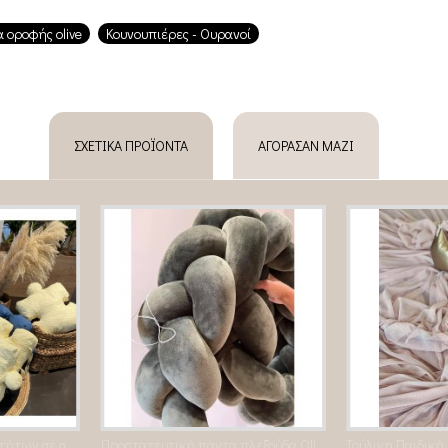
 οροφής olive
Κουνουπιέρες - Ουρανοί
ΣΧΕΤΙΚΆ ΠΡΟΪΌΝΤΑ
ΑΓΌΡΑΣΑΝ ΜΑΖΊ
Στρωματάκι δραστηριοτήτων σε σχήμα puzzle
Προστατευτική πάντα πλεξούδα Olive