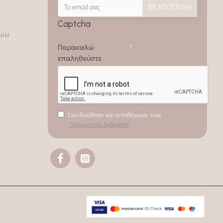
ΑΠΟΣΤΟΛΉ
Captcha
0μμ
Παρακαλώ
επαληθεύστε
Έχω διαβάσει και αποδέχομαι τους
Προσωπικά Δεδομένα