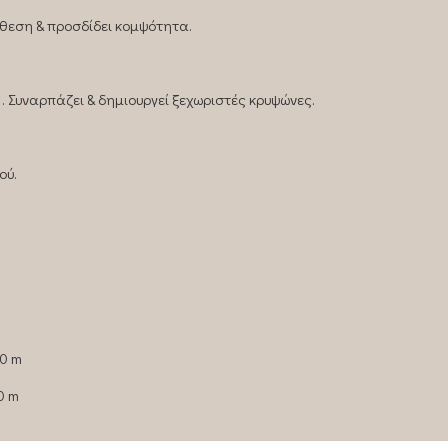
ιάθεση & προσδίδει κομψότητα.
 . Συναρπάζει & δημιουργεί ξεχωριστές κρυψώνες.
ού.
50 m
0 m