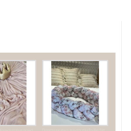
Τούλινη Παιδική Κουνουπιέρα powder rose (salmone)
Προστατευtική πάντα πλεξούδα Bitter Almond