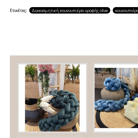
Ετικέτες:
Διακοσμητική κουνουπιέρα οροφής olive
κουνουπιέρα
Προστατευτική πάντα 3πλής πλέξης Sweet Petrol
Πάντα προστασίας σε σχήμα πλεξούδα 4 απλης πλέξης