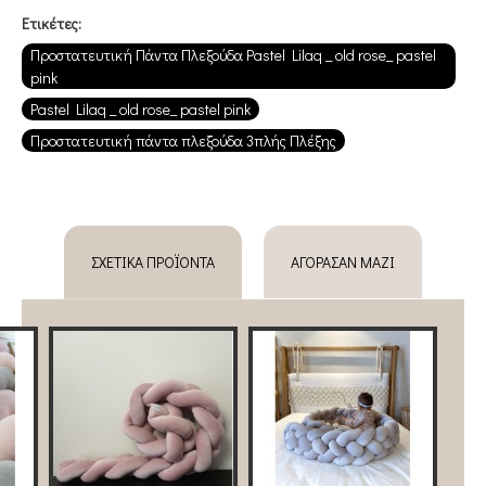
Ετικέτες:
Προστατευτική Πάντα Πλεξούδα Pastel Lilaq _ old rose_ pastel
pink
Pastel Lilaq _ old rose_ pastel pink
Προστατευτική πάντα πλεξούδα 3πλής Πλέξης
ΣΧΕΤΙΚΆ ΠΡΟΪΌΝΤΑ
ΑΓΌΡΑΣΑΝ ΜΑΖΊ