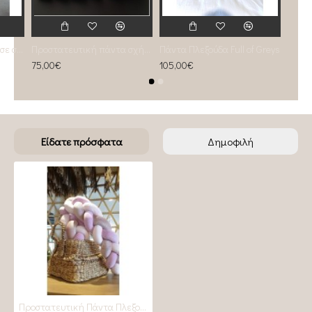
Προστατευτική πάντα σε σχήμα πλεξούδα Old rose - Γκρι Ανοιχτό - Ροζ Παστέλ
Προστατευτική πάντα σχήμα πλεξούδα Old rose
Πάντα Πλεξούδα Full of Greys
75,00€
105,00€
Είδατε πρόσφατα
Δημοφιλή
Προστατευτική Πάντα Πλεξούδα Pastel Lilaq _ old rose_ pastel pink