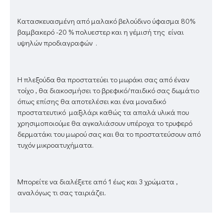
Κατασκευασμένη από μαλακό βελούδινο ύφασμα 80%
βαμβακερό -20 % πολυεστερ και η γέμισή της είναι
υψηλών προδιαγραφών .
Η πλεξούδα θα προστατεύει το μωράκι σας από έναν
τοίχο , θα διακοσμήσει το βρεφικό/παιδικό σας δωμάτιο
όπως επίσης θα αποτελέσει και ένα μοναδικό
προστατευτικό μαξιλάρι καθώς τα απαλά υλικά που
χρησιμοποιούμε θα αγκαλιάσουν υπέροχα το τρυφερό
δερματάκι του μωρού σας και θα το προστατεύσουν από
τυχόν μικροατυχήματα.
Μπορείτε να διαλέξετε από 1 έως και 3 χρώματα ,
αναλόγως τι σας ταιριάζει.