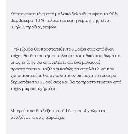
Κατασκευασμένη από μαλακό βελούδινο ύφασμα 90%
βαμβακερό -10 % πολυεστερ και η γέμισή της είναι
υψηλών προδιαγραφών .
Η πλεξούδα θα προστατεύει το μωράκι σας από έναν
τοίχο , θα διακοσμήσει το βρεφικό/παιδικό σας δωμάτιο
όπως επίσης θα αποτελέσει και ένα μοναδικό
προστατευτικό μαξιλάρι καθώς τα απαλά υλικά που
χρησιμοποιούμε θα αγκαλιάσουν υπέροχα το τρυφερό
δερματάκι του μωρού σας και θα το προστατεύσουν από
τυχόν μικροατυχήματα.
Μπορείτε να διαλέξετε από 1 έως και 4 χρώματα ,
αναλόγως τι σας ταιριάζει.