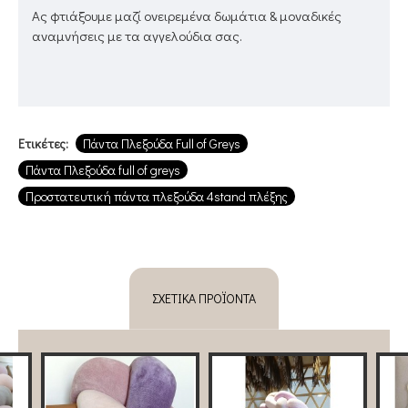
Ας φτιάξουμε μαζί ονειρεμένα δωμάτια & μοναδικές
αναμνήσεις με τα αγγελούδια σας.
Ετικέτες:
Πάντα Πλεξούδα Full of Greys
Πάντα Πλεξούδα full of greys
Προστατευτική πάντα πλεξούδα 4stand πλέξης
ΣΧΕΤΙΚΆ ΠΡΟΪΌΝΤΑ