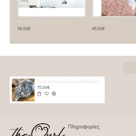
Height measure Constructions
Princess Swan
38,00€
45,00€
Προστατευτική πάντα πλεξούδα 3stand safari ΙΙΙ
75,00€
Πληροφορίες