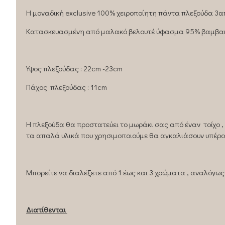
H μοναδική exclusive 100% χειροποίητη πάντα πλεξούδα 3απλ
Kατασκευασμένη από μαλακό βελουτέ ύφασμα 95% βαμβακερ
Υψος πλεξούδας : 22cm -23cm
Πάχος πλεξούδας : 11cm
Η πλεξούδα θα προστατεύει το μωράκι σας από έναν τοίχο 
τα απαλά υλικά που χρησιμοποιούμε θα αγκαλιάσουν υπέρο
Μπορείτε να διαλέξετε από 1 έως και 3 χρώματα , αναλόγως 
Διατίθενται