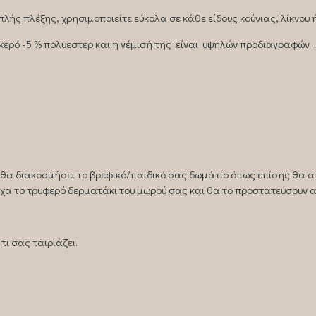
ής πλέξης, χρησιμοποιείτε εύκολα σε κάθε είδους κούνιας, λίκνου ή
ό -5 % πολυεστερ και η γέμισή της είναι υψηλών προδιαγραφών .
, θα διακοσμήσει το βρεφικό/παιδικό σας δωμάτιο όπως επίσης θα 
χα το τρυφερό δερματάκι του μωρού σας και θα το προστατεύσουν α
τι σας ταιριάζει.