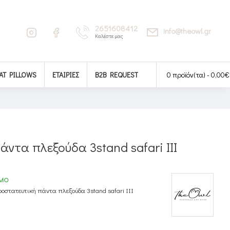
2651608412
info@theowl.gr
Καλέστε μας
AT PILLOWS
ΕΤΑΙΡΊΕΣ
B2B REQUEST
0 προϊόν(τα) - 0,00€
ντα πλεξούδα 3stand safari ΙΙΙ
ΙΜΟ
οστατευτική πάντα πλεξούδα 3stand safari ΙΙΙ