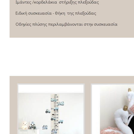
Ιμάντες /κορδελάκια στήριξης πλεξούδας
Ειδική συσκευασία - θήκη της πλεξούδας
Οδηγίες πλύσης περιλαμβάνονται στην συσκευασία