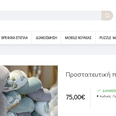
BΡΕΦΙΚΆ ΈΠΙΠΛΑ
ΔΙΑΚΌΣΜΗΣΗ
MOBILE ΚΟΎΝΙΑΣ
PUZZLE M
Προστατευτική πά
ΔΙΑΘΕΣ
75,00€
Κωδικός:
Πρ