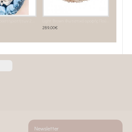
Χαλάκι- Φωλία δραστηριοτήτων 2 σε 1 Dusty Blue
Light Brown Φωτιστικό οροφής Πούπουλο χήνας Φ 65 CM
289,00€
Newsletter