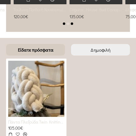
Ταπετσαρία Magic Swans Beige and grey
Τούλινη Παιδική Κουνουπιέρα Almond
Organic House Bed Canopy Set Of 2 Ultra Grey 315cm
120,00€
135,00€
75,0
Είδατε πρόσφατα
Δημοφιλή
Πάντα Πλεξούδα Twin Knitting Almond boucle
105,00€