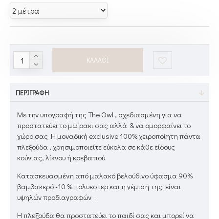
ΚΑΛΆΘΙ
ΠΕΡΙΓΡΑΦΉ
Με την υπογραφή της The Owl , σχεδιασμένη για να
προστατεύει το μω΄ρακι σας αλλά & να ομορφαίνει το
χώρο σας .Η μοναδική exclusive 100% χειροποίητη πάντα
πλεξούδα , χρησιμοποιείτε εύκολα σε κάθε είδους
κούνιας, λίκνου ή κρεβατιού.
Κατασκευασμένη από μαλακό βελούδινο ύφασμα 90%
βαμβακερό -10 % πολυεστερ και η γέμισή της είναι
υψηλών προδιαγραφών .
Η πλεξούδα θα προστατεύει το παιδί σας και μπορεί να