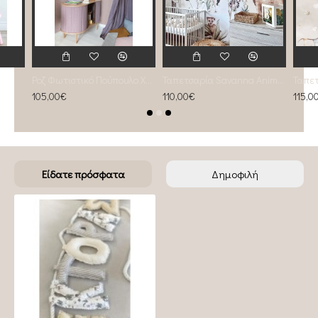
Ροζ Φωτιστικό Πούπουλο Χήνας Mini Φ35
Ταπετσαρία Savanna Animals
105,00€
110,00€
115,0
Είδατε πρόσφατα
Δημοφιλή