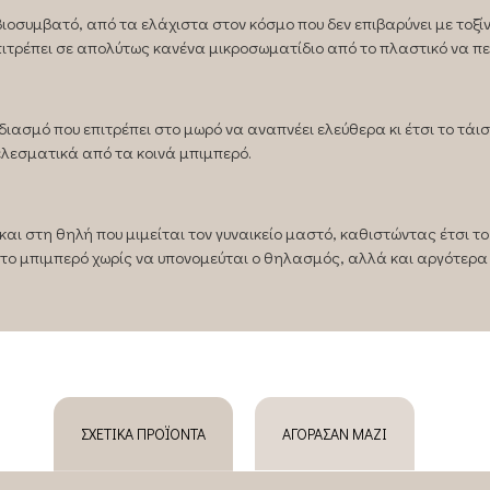
 βιοσυμβατό, από τα ελάχιστα στον κόσμο που δεν επιβαρύνει με τοξ
πιτρέπει σε απολύτως κανένα μικροσωματίδιο από το πλαστικό να πε
ασμό που επιτρέπει στο μωρό να αναπνέει ελεύθερα κι έτσι το τάισ
ελεσματικά από τα κοινά μπιμπερό.
ι στη θηλή που μιμείται τον γυναικείο μαστό, καθιστώντας έτσι το 
 το μπιμπερό χωρίς να υπονομεύται ο θηλασμός, αλλά και αργότερα
ΣΧΕΤΙΚΆ ΠΡΟΪΌΝΤΑ
ΑΓΌΡΑΣΑΝ ΜΑΖΊ