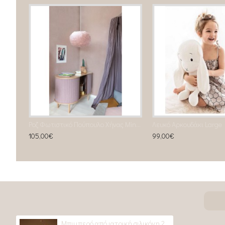
Ροζ Φωτιστικό Πούπουλο Χήνας Mini Φ35
Λευκό Αρκουδάκι Large
105,00€
99,00€
Μπιμπερό από ιατρική σιλικόνη 240ml-Animal Print