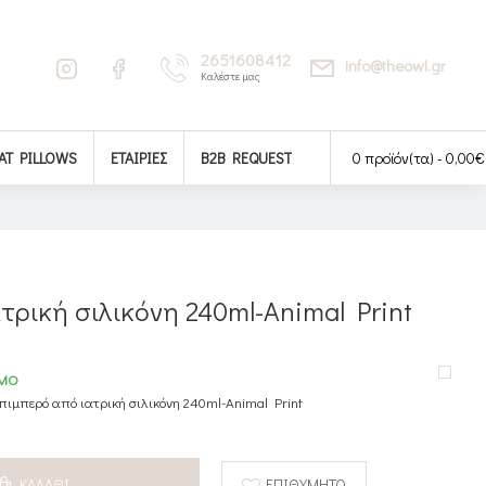
2651608412
info@theowl.gr
Καλέστε μας
AT PILLOWS
ΕΤΑΙΡΊΕΣ
B2B REQUEST
0 προϊόν(τα) - 0,00€
ρική σιλικόνη 240ml-Animal Print
ΙΜΟ
ιμπερό από ιατρική σιλικόνη 240ml-Animal Print
ΚΑΛΆΘΙ
ΕΠΙΘΥΜΗΤΌ