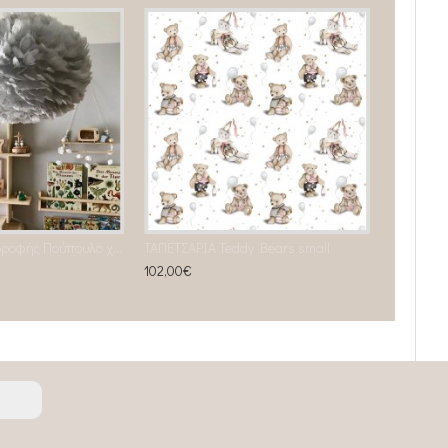
Γκρι Φωτιστικό οροφής Πούπουλο χήνας Φ 65 CM
ΤΑΠΕΤΣΑΡΙΑ Teddy Bears small
102,00€