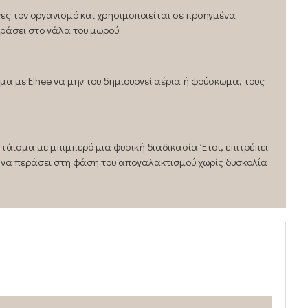
ίνες τον οργανισμό και χρησιμοποιείται σε προηγμένα
ράσει στο γάλα του μωρού.
μα με Elhee να μην του δημιουργεί αέρια ή φούσκωμα, τους
τάισμα με μπιμπερό μια φυσική διαδικασία. Έτσι, επιτρέπει
 να περάσει στη φάση του απογαλακτισμού χωρίς δυσκολία