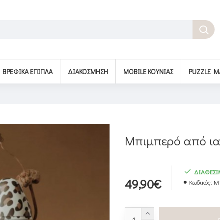
BΡΕΦΙΚΆ ΈΠΙΠΛΑ
ΔΙΑΚΌΣΜΗΣΗ
MOBILE ΚΟΎΝΙΑΣ
PUZZLE M
Μπιμπερό από ιατ
ΔΙΑΘΕΣ
49,90€
Κωδικός:
Μπ