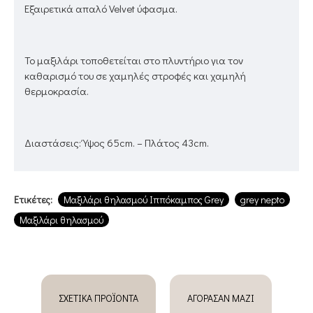
Εξαιρετικά απαλό Velvet ύφασμα.
Το μαξιλάρι τοποθετείται στο πλυντήριο για τον
καθαρισμό του σε χαμηλές στροφές και χαμηλή
θερμοκρασία.
Διαστάσεις: Ύψος 65cm. – Πλάτος 43cm.
Ετικέτες:
Μαξιλάρι θηλασμού Ιππόκαμπος Grey
grey nepto
Μαξιλάρι θηλασμού
ΣΧΕΤΙΚΆ ΠΡΟΪΌΝΤΑ
ΑΓΌΡΑΣΑΝ ΜΑΖΊ