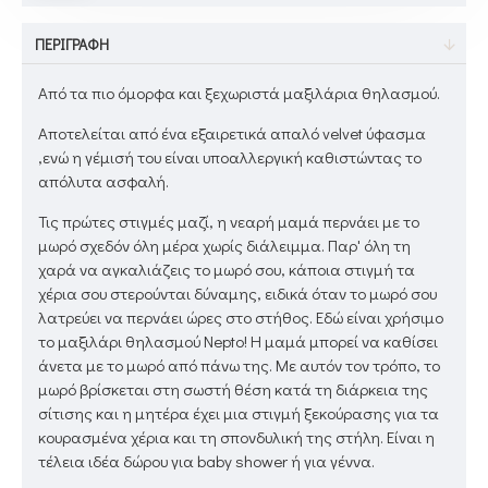
ΠΕΡΙΓΡΑΦΉ
Από τα πιο όμορφα και ξεχωριστά μαξιλάρια θηλασμού.
Αποτελείται από ένα εξαιρετικά απαλό velvet ύφασμα
,ενώ η γέμισή του είναι υποαλλεργική καθιστώντας το
απόλυτα ασφαλή.
Τις πρώτες στιγμές μαζί, η νεαρή μαμά περνάει με το
μωρό σχεδόν όλη μέρα χωρίς διάλειμμα. Παρ' όλη τη
χαρά να αγκαλιάζεις το μωρό σου, κάποια στιγμή τα
χέρια σου στερούνται δύναμης, ειδικά όταν το μωρό σου
λατρεύει να περνάει ώρες στο στήθος. Εδώ είναι χρήσιμο
το μαξιλάρι θηλασμού Nepto! Η μαμά μπορεί να καθίσει
άνετα με το μωρό από πάνω της. Με αυτόν τον τρόπο, το
μωρό βρίσκεται στη σωστή θέση κατά τη διάρκεια της
σίτισης και η μητέρα έχει μια στιγμή ξεκούρασης για τα
κουρασμένα χέρια και τη σπονδυλική της στήλη. Είναι η
τέλεια ιδέα δώρου για baby shower ή για γέννα.