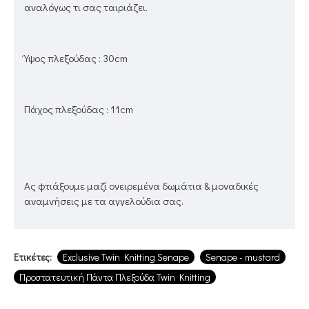
αναλόγως τι σας ταιριάζει.
Ύψος πλεξούδας : 30cm
Πάχος πλεξούδας : 11cm
Ας φτιάξουμε μαζί ονειρεμένα δωμάτια & μοναδικές
αναμνήσεις με τα αγγελούδια σας.
Ετικέτες:
Exclusive Twin Knitting Senape
Senape - mustard
Προστατευτική Πάντα Πλεξούδα Twin Knitting