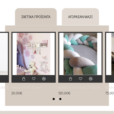
ΣΧΕΤΙΚΆ ΠΡΟΪΌΝΤΑ
ΑΓΌΡΑΣΑΝ ΜΑΖΊ
abbit
Peony Sweet Flower
βρεφική Φωλίτσα Πλεξούδα μέντα , γκρι, λευκό
20,00€
120,00€
75,0