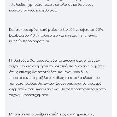
πλεξούδα , χρησιμοποιείτε εύκολα σε κάθε είδους
κούνιας, λίκνου ή κρεβατιού.
Κατασκευασμένη από μαλακό βελούδινο ύφασμα 90%
βαμβακερό -10 % πολυεστερ και η γέμισή της είναι
υψηλών προδιαγραφών .
Η πλεξούδα θα προστατεύει το μωράκι σας από έναν
τοίχο , θα διακοσμήσει το βρεφικό/παιδικό σας δωμάτιο
όπως επίσης θα αποτελέσει και ένα μοναδικό
προστατευτικό μαξιλάρι καθώς τα απαλά υλικά που
χρησιμοποιούμε θα αγκαλιάσουν υπέροχα το τρυφερό
δερματάκι του μωρού σας και θα το προστατεύσουν από
τυχόν μικροατυχήματα.
Μπορείτε να διαλέξετε από 1 έως και 4 χρώματα ,