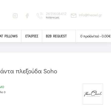
2651608412
info@theowl.gr
Καλέστε μας
AT PILLOWS
ΕΤΑΙΡΊΕΣ
B2B REQUEST
0 προϊόν(τα) - 0,00€
άντα πλεξούδα Soho
ΙΜΟ
ho 3