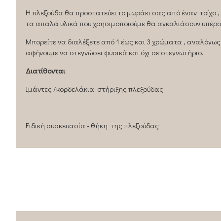
Η πλεξούδα θα προστατεύει το μωράκι σας από έναν τοίχο 
τα απαλά υλικά που χρησιμοποιούμε θα αγκαλιάσουν υπέρο
Μπορείτε να διαλέξετε από 1 έως και 3 χρώματα , αναλόγως
αφήνουμε να στεγνώσει φυσικά και όχι σε στεγνωτήριο.
Διατίθoνται
Ιμάντες /κορδελάκια στήριξης πλεξούδας
Ειδική συσκευασία - θήκη της πλεξούδας