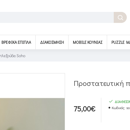
BΡΕΦΙΚΆ ΈΠΙΠΛΑ
ΔΙΑΚΌΣΜΗΣΗ
MOBILE ΚΟΎΝΙΑΣ
PUZZLE M
πλεξούδα Soho
Προστατευτική π
ΔΙΑΘΕΣ
75,00€
Κωδικός:
so