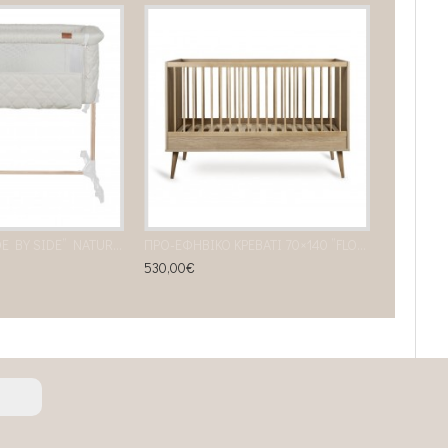
ΛΙΚΝΟ QUAX “SIDE BY SIDE” NATURAL QUILTED CLAY
ΠΡΟ-ΕΦΗΒΙΚΟ ΚΡΕΒΑΤΙ 70×140 ”FLOW” honey ash
530,00€