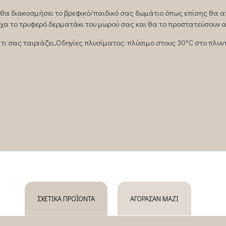
, θα διακοσμήσει το βρεφικό/παιδικό σας δωμάτιο όπως επίσης θα 
χα το τρυφερό δερματάκι του μωρού σας και θα το προστατεύσουν α
 τι σας ταιριάζει,Oδηγίες πλυσίματος: πλύσιμο στους 30°C στο πλυν
ΣΧΕΤΙΚΆ ΠΡΟΪΌΝΤΑ
ΑΓΌΡΑΣΑΝ ΜΑΖΊ