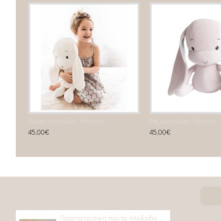
Λευκό Αρκουδάκι Medium
Ροζ Αρκουδάκι Medium
45,00€
45,00€
Προστατευτική πάντα πλεξούδα Soho