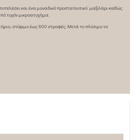
αποτελέσει και ένα μοναδικό προστατευτικό μαξιλάρι καθώς
πό τυχόν μικροατυχήμα.
τήριο, στύψιμο έως 600 στροφές. Μετά το πλύσιμο το