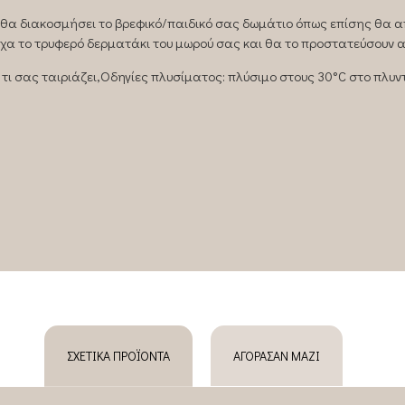
, θα διακοσμήσει το βρεφικό/παιδικό σας δωμάτιο όπως επίσης θα 
χα το τρυφερό δερματάκι του μωρού σας και θα το προστατεύσουν α
 τι σας ταιριάζει,Oδηγίες πλυσίματος: πλύσιμο στους 30°C στο πλυν
ΣΧΕΤΙΚΆ ΠΡΟΪΌΝΤΑ
ΑΓΌΡΑΣΑΝ ΜΑΖΊ