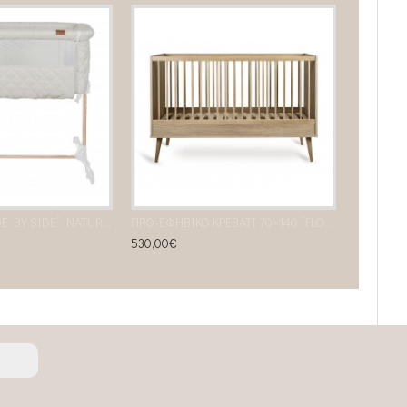
ΛΙΚΝΟ QUAX “SIDE BY SIDE” NATURAL QUILTED CLAY
ΠΡΟ-ΕΦΗΒΙΚΟ ΚΡΕΒΑΤΙ 70×140 ”FLOW” honey ash
530,00€