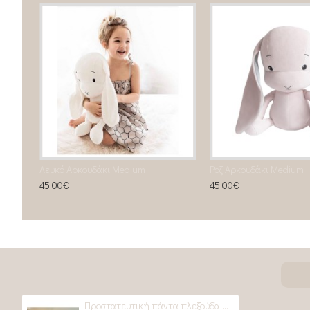
Λευκό Αρκουδάκι Medium
Ροζ Αρκουδάκι Medium
45,00€
45,00€
Προστατευτική πάντα πλεξούδα Soho