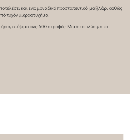
αποτελέσει και ένα μοναδικό προστατευτικό μαξιλάρι καθώς
πό τυχόν μικροατυχήμα.
τήριο, στύψιμο έως 600 στροφές. Μετά το πλύσιμο το