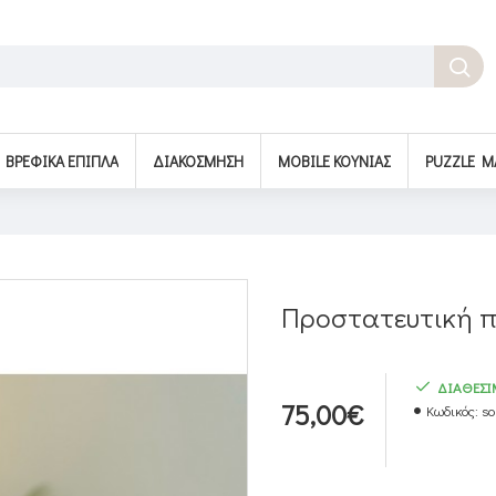
BΡΕΦΙΚΆ ΈΠΙΠΛΑ
ΔΙΑΚΌΣΜΗΣΗ
MOBILE ΚΟΎΝΙΑΣ
PUZZLE M
Προστατευτική π
ΔΙΑΘΕΣ
75,00€
Κωδικός:
so