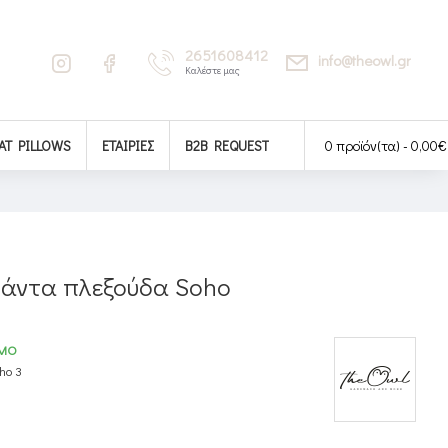
2651608412
info@theowl.gr
Καλέστε μας
AT PILLOWS
ΕΤΑΙΡΊΕΣ
B2B REQUEST
0 προϊόν(τα) - 0,00€
άντα πλεξούδα Soho
ΙΜΟ
ho 3