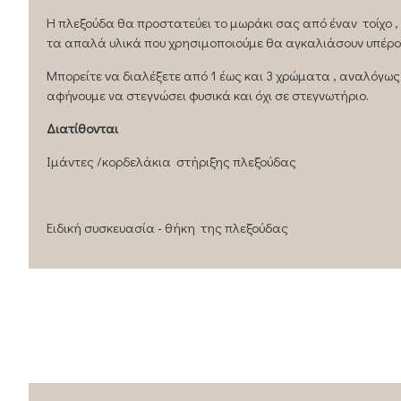
Η πλεξούδα θα προστατεύει το μωράκι σας από έναν τοίχο 
τα απαλά υλικά που χρησιμοποιούμε θα αγκαλιάσουν υπέρο
Μπορείτε να διαλέξετε από 1 έως και 3 χρώματα , αναλόγως
αφήνουμε να στεγνώσει φυσικά και όχι σε στεγνωτήριο.
Διατίθoνται
Ιμάντες /κορδελάκια στήριξης πλεξούδας
Ειδική συσκευασία - θήκη της πλεξούδας