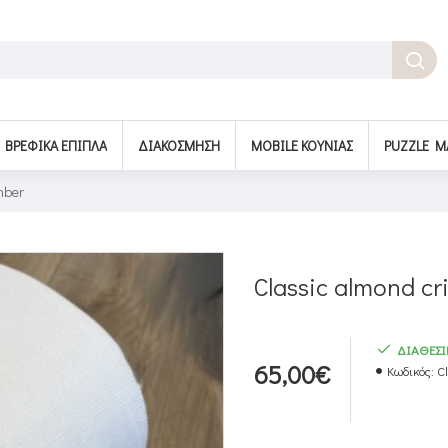
BΡΕΦΙΚΆ ΈΠΙΠΛΑ
ΔΙΑΚΌΣΜΗΣΗ
MOBILE ΚΟΎΝΙΑΣ
PUZZLE M
mber
Classic almond c
ΔΙΑΘΕΣ
65,00€
Κωδικός:
C