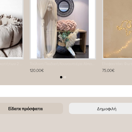
Χαλάκι- Φωλία δραστηριοτήτων 2 σε 1 beige
Τούλινη Παιδική Κουνουπιέρα Almond
Ελεφαντάκι Φωτι
120,00€
75,00€
Είδατε πρόσφατα
Δημοφιλή