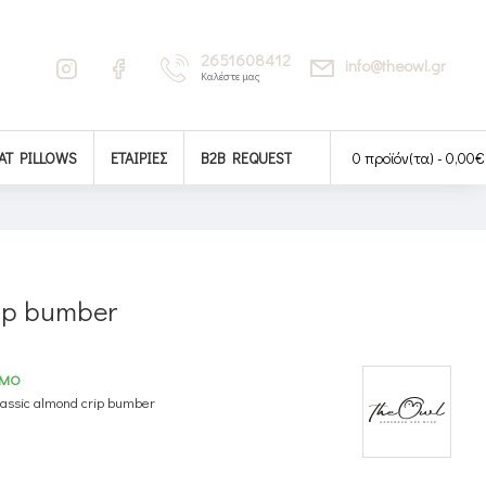
2651608412
info@theowl.gr
Καλέστε μας
AT PILLOWS
ΕΤΑΙΡΊΕΣ
B2B REQUEST
0 προϊόν(τα) - 0,00€
rip bumber
ΙΜΟ
lassic almond crip bumber