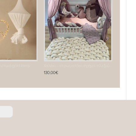
στικό gold lamp
Χαλάκι - στρωματάκι σχήμα πλεξούδας almond
130,00€