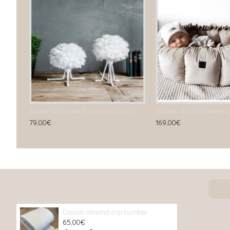
Λευκό Πούπουλο Φωτιστικό micro
79,00€
169,00€
Classic almond crip bumber
65,00€