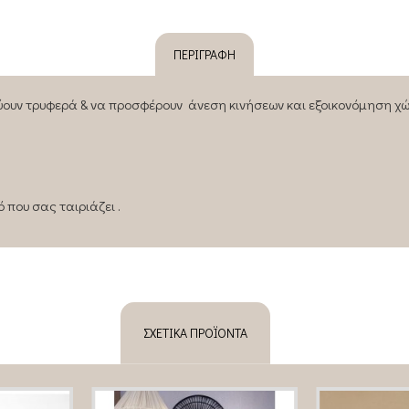
ΠΕΡΙΓΡΑΦΉ
ύουν τρυφερά & να προσφέρουν άνεση κινήσεων και εξοικονόμηση χώ
που σας ταιριάζει .
ΣΧΕΤΙΚΆ ΠΡΟΪΌΝΤΑ