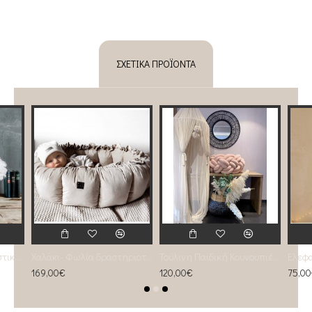
ΣΧΕΤΙΚΆ ΠΡΟΪΌΝΤΑ
Λευκό Πούπουλο Φωτιστικό micro
Χαλάκι- Φωλία δραστηριοτήτων 2 σε 1 beige
Τούλινη Παιδική Κουνουπιέρα Almond
169,00€
120,00€
75,0