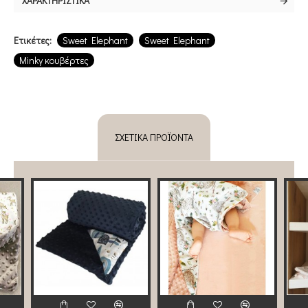
ΧΑΡΑΚΤΗΡΙΣΤΙΚΆ
Ετικέτες:
Sweet Elephant
Sweet Elephant
Minky κουβέρτες
ΣΧΕΤΙΚΆ ΠΡΟΪΌΝΤΑ