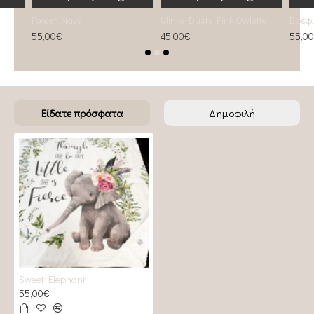
Forest Navy
Minky Dusty Pink Owlette
55,00€
45,00€
55,0
Είδατε πρόσφατα
Δημοφιλή
Sweet Elephant
55,00€