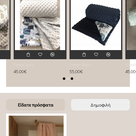
Forest grey
Forest Navy
Skadi
45,00€
55,00€
45,0
Είδατε πρόσφατα
Δημοφιλή