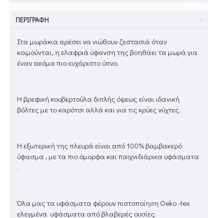
ΠΕΡΙΓΡΑΦΉ
Στα μωράκια αρέσει να νιώθουν ζεστασιά όταν
κοιμούνται, η ελαφριά ύφανση της βοηθάει τα μωρά για
έναν ακόμα πιο ευχάριστο ύπνο.
Η βρεφική κουβερτούλα διπλής όψεως είναι ιδανική
βόλτες με το καρότσι αλλά και για τις κρύες νύχτες.
Η εξωτερική της πλευρά είναι από 100% βαμβακερό
ύφασμα , με τα πιο όμορφα και παιχνιδιάρικα υφάσματα
.
Όλα μας τα υφάσματα φέρουν πιστοποίηση Oeko -tex
ελεγμένα υφάσματα από βλαβερές ουσίες.