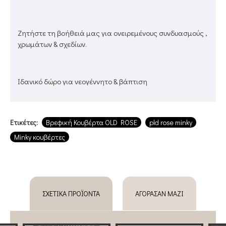
Ζητήστε τη βοήθειά μας για ονειρεμένους συνδυασμούς ,
χρωμάτων & σχεδίων.
Ιδανικό δώρο για νεογέννητο & βάπτιση
Ετικέτες:
Βρεφική Κουβέρτα ΟLD ROSE
pld rose minky
Minky κουβέρτες
ΣΧΕΤΙΚΆ ΠΡΟΪΌΝΤΑ
ΑΓΌΡΑΣΑΝ ΜΑΖΊ