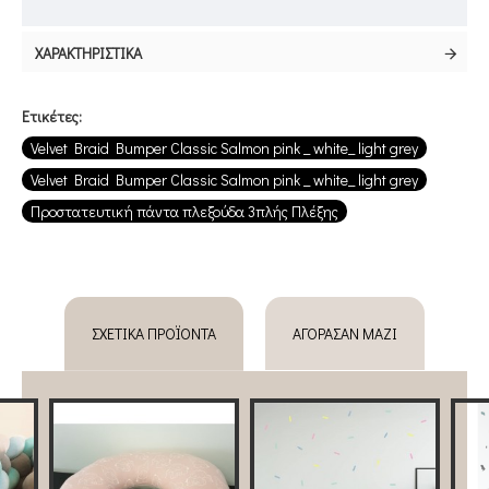
ΧΑΡΑΚΤΗΡΙΣΤΙΚΆ
Ετικέτες:
Velvet Braid Bumper Classic Salmon pink _ white_ light grey
Velvet Braid Bumper Classic Salmon pink _ white_ light grey
Προστατευτική πάντα πλεξούδα 3πλής Πλέξης
ΣΧΕΤΙΚΆ ΠΡΟΪΌΝΤΑ
ΑΓΌΡΑΣΑΝ ΜΑΖΊ