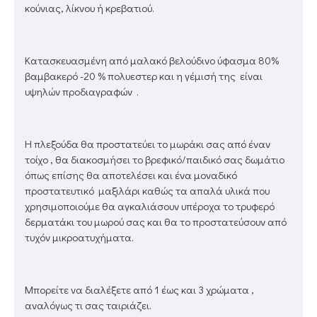
κούνιας, λίκνου ή κρεβατιού.
Κατασκευασμένη από μαλακό βελούδινο ύφασμα 80%
βαμβακερό -20 % πολυεστερ και η γέμισή της είναι
υψηλών προδιαγραφών .
Η πλεξούδα θα προστατεύει το μωράκι σας από έναν
τοίχο , θα διακοσμήσει το βρεφικό/παιδικό σας δωμάτιο
όπως επίσης θα αποτελέσει και ένα μοναδικό
προστατευτικό μαξιλάρι καθώς τα απαλά υλικά που
χρησιμοποιούμε θα αγκαλιάσουν υπέροχα το τρυφερό
δερματάκι του μωρού σας και θα το προστατεύσουν από
τυχόν μικροατυχήματα.
Μπορείτε να διαλέξετε από 1 έως και 3 χρώματα ,
αναλόγως τι σας ταιριάζει.