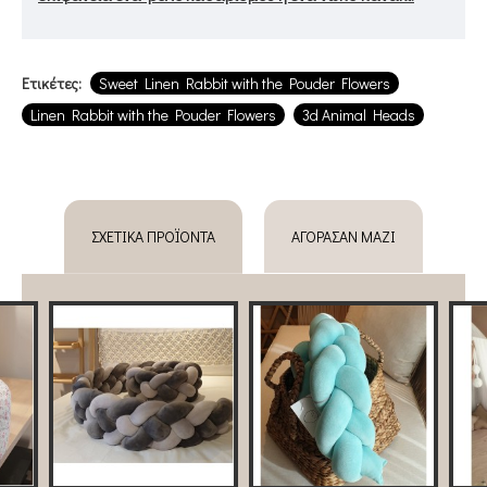
Ετικέτες:
Sweet Linen Rabbit with the Pouder Flowers
Linen Rabbit with the Pouder Flowers
3d Animal Heads
ΣΧΕΤΙΚΆ ΠΡΟΪΌΝΤΑ
ΑΓΌΡΑΣΑΝ ΜΑΖΊ