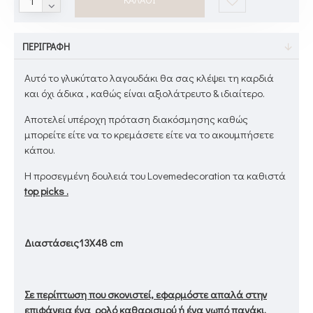
ΠΕΡΙΓΡΑΦΉ
Αυτό το γλυκύτατο λαγουδάκι θα σας κλέψει τη καρδιά
και όχι άδικα , καθώς είναι αξιολάτρευτο & ιδιαίτερο.
Αποτελεί υπέροχη πρόταση διακόσμησης καθώς
μπορείτε είτε να το κρεμάσετε είτε να το ακουμπήσετε
κάπου.
Η προσεγμένη δουλειά του Lovemedecoration τα καθιστά
top picks .
Διαστάσεις13X48 cm
Σε περίπτωση που σκονιστεί, εφαρμόστε απαλά στην
επιφάνεια ένα ρολό καθαρισμού ή ένα νωπό πανάκι.