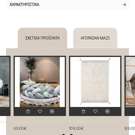
ΧΑΡΑΚΤΗΡΙΣΤΙΚΆ
ΣΧΕΤΙΚΆ ΠΡΟΪΌΝΤΑ
ΑΓΌΡΑΣΑΝ ΜΑΖΊ
Λευκό Πούπουλο Φωτιστικό micro
Στρωματάκι Δραστηριοτήτων grey
Βαμβακερό παιδικό χαλί Minna
69,00€
109,00€
89,0