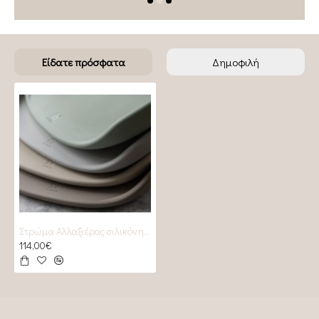
Είδατε πρόσφατα
Δημοφιλή
Στρώμα Αλλαξιέρας σιλικόνης sebra dusty mint
114,00€