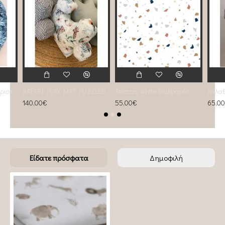
Χαλάκι- Φωλία δραστηριοτήτων 2 σε 1 Dusty Blue
SAFARI PLAY MAT PUZZLED
Terazzo white Wallpaper
140,00€
55,00€
65,0
Είδατε πρόσφατα
Δημοφιλή