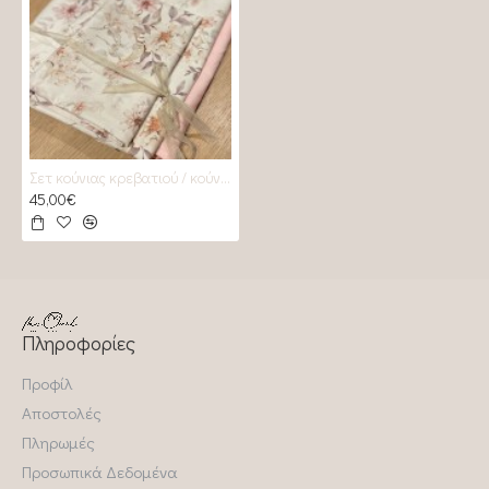
Σετ κούνιας κρεβατιού / κούνιας / κρεβατιού Pure Paradise i
45,00€
Πληροφορίες
Προφίλ
Αποστολές
Πληρωμές
Προσωπικά Δεδομένα