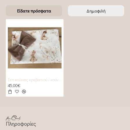
Είδατε πρόσφατα
Δημοφιλή
Σετ κούνιας κρεβατιού / κούνιας / κρεβατιού fairytales
45,00€
Πληροφορίες