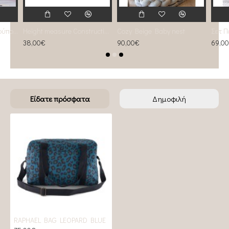
Mini Grey Φωτιστικό Πούπουλα Χήνας Mini Φ35
Height measure Constructions
Cozy Beige Baby nest
38,00€
90,00€
69,0
Είδατε πρόσφατα
Δημοφιλή
RAPHAEL BAG LEOPARD BLUE