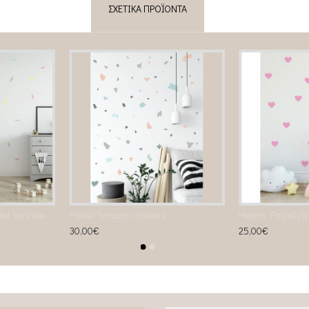
ΣΧΕΤΙΚΆ ΠΡΟΪΌΝΤΑ
Αυτοκόλλητο τοίχου Pastel Sprinkles Fabric Decal
Pastel Terrazzo Stickers
Hearts Pastel pi
30,00€
25,00€