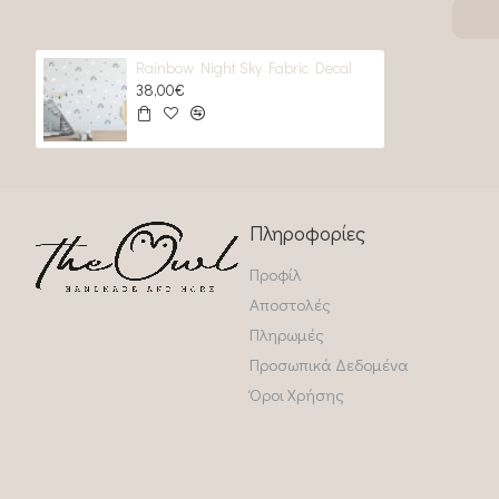
Rainbow Night Sky Fabric Decal
38,00€
Πληροφορίες
Προφίλ
Αποστολές
Πληρωμές
Προσωπικά Δεδομένα
Όροι Χρήσης