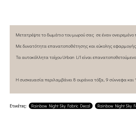
Μετατρέψτε το δωμάτιο του μωρού σας σε έναν ονειρεμένο 
Με δυνατότητα επανατοποθέτησης και εύκολης εφαρμογής τα
Τα αυτοκόλλητα τοίχου Urban Li'l είναι επανατοποθετούμενα
Η συσκευασία περιλαμβάνει 8 ουράνια τόξα, 9 σύννεφα και 
Ετικέτες:
Rainbow Night Sky Fabric Decal
Rainbow Night Sky F