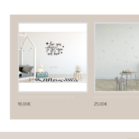
Love you to the moon and back
18,00€
25,00€