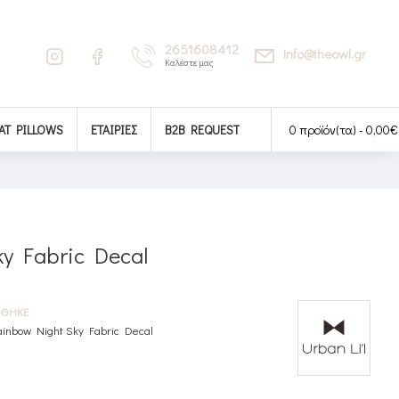
2651608412
info@theowl.gr
Καλέστε μας
AT PILLOWS
ΕΤΑΙΡΊΕΣ
B2B REQUEST
0 προϊόν(τα) - 0,00€
y Fabric Decal
ΉΘΗΚΕ
ainbow Night Sky Fabric Decal