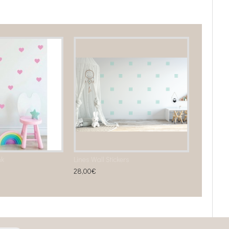
nk
Lines Wall Stickers
28,00€