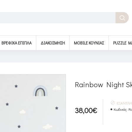
BΡΕΦΙΚΆ ΈΠΙΠΛΑ
ΔΙΑΚΌΣΜΗΣΗ
MOBILE ΚΟΎΝΙΑΣ
PUZZLE M
Rainbow Night Sk
ΕΞΑΝΤΛ
38,00€
Κωδικός:
R