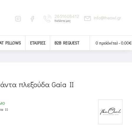
2651608412
info@theowl.gr
Καλέστε μας
AT PILLOWS
ΕΤΑΙΡΊΕΣ
B2B REQUEST
0 προϊόν(τα) - 0,00€
άντα πλεξούδα Gaia II
ΙΜΟ
ia II