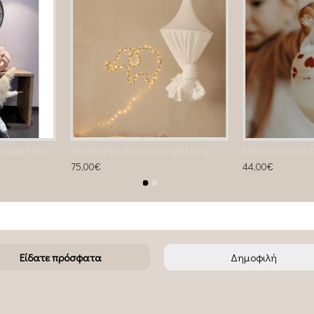
Τούλινη Παιδική Κουνουπιέρα Almond
Ελεφαντάκι Φωτιστικό gold lamp
75,00€
44,00€
Είδατε πρόσφατα
Δημοφιλή