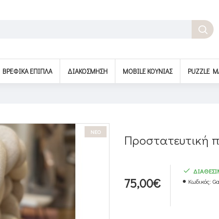
BΡΕΦΙΚΆ ΈΠΙΠΛΑ
ΔΙΑΚΌΣΜΗΣΗ
MOBILE ΚΟΎΝΙΑΣ
PUZZLE M
ΝΕΟ
Προστατευτική π
ΔΙΑΘΕΣ
75,00€
Κωδικός:
Ga