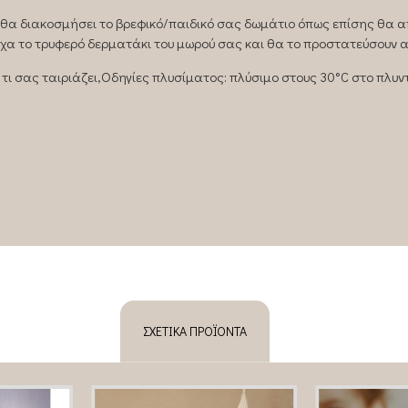
, θα διακοσμήσει το βρεφικό/παιδικό σας δωμάτιο όπως επίσης θα 
χα το τρυφερό δερματάκι του μωρού σας και θα το προστατεύσουν α
 τι σας ταιριάζει,Oδηγίες πλυσίματος: πλύσιμο στους 30°C στο πλυν
ΣΧΕΤΙΚΆ ΠΡΟΪΌΝΤΑ