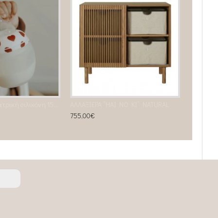
Μπιμπερό από ιατρική σιλικόνη 150ml Full of Love
ΑΛΛΑΞΙΕΡΑ ”HAI NO KI” NATURAL
755,00€