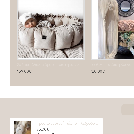
Ροζ Φωτιστικό Πούπουλο Χήνας Mini Φ35
Χαλάκι- Φωλία δραστηριοτήτων 2 σε 1 beige
169,00€
120,00€
Προστατευτική πάντα πλεξούδα Gaia II
75,00€