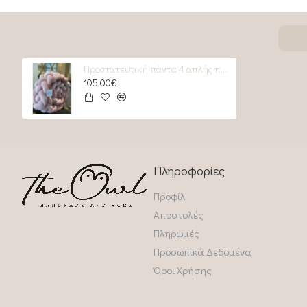
Προστατευτική πάντα 4 απλής πλέξης old rose
105,00€
Πληροφορίες
Προφίλ
Αποστολές
Πληρωμές
Προσωπικά Δεδομένα
Όροι Χρήσης