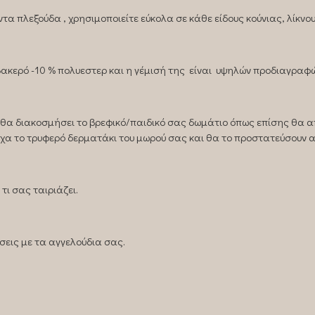
α πλεξούδα , χρησιμοποιείτε εύκολα σε κάθε είδους κούνιας, λίκνου
ερό -10 % πολυεστερ και η γέμισή της είναι υψηλών προδιαγραφώ
, θα διακοσμήσει το βρεφικό/παιδικό σας δωμάτιο όπως επίσης θα 
χα το τρυφερό δερματάκι του μωρού σας και θα το προστατεύσουν 
τι σας ταιριάζει.
σεις με τα αγγελούδια σας.