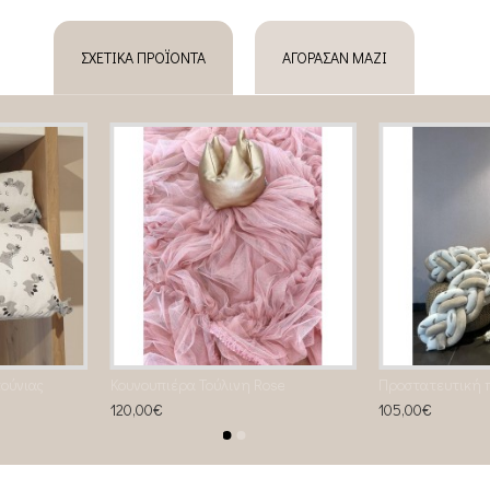
ΣΧΕΤΙΚΆ ΠΡΟΪΌΝΤΑ
ΑΓΌΡΑΣΑΝ ΜΑΖΊ
ούνιας
Κουνουπιέρα Τούλινη Rose
120,00€
105,00€