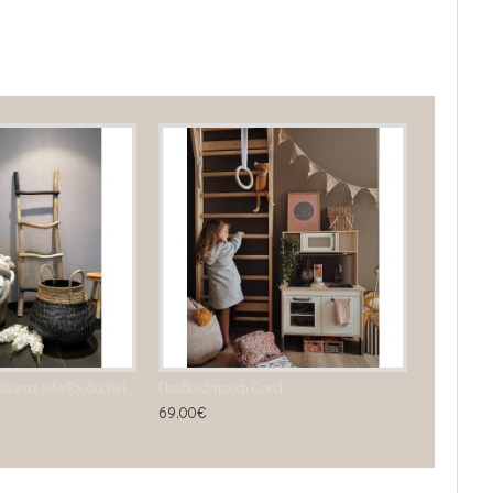
Προστατευτική πάντα πλεξούδα twin Knitting Sandy leaves
Παιδικό πουφ Cord
69,00€