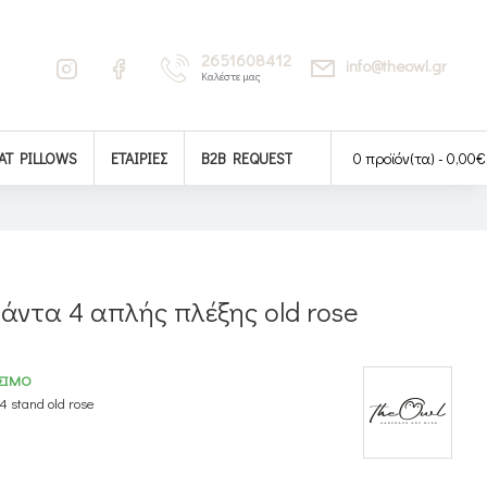
2651608412
info@theowl.gr
Καλέστε μας
AT PILLOWS
ΕΤΑΙΡΊΕΣ
B2B REQUEST
0 προϊόν(τα) - 0,00€
άντα 4 απλής πλέξης old rose
ΣΙΜΟ
4 stand old rose