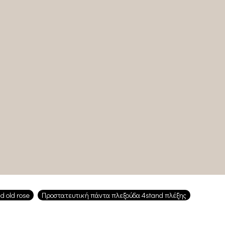
d old rose
Προστατευτική πάντα πλεξούδα 4stand πλέξης