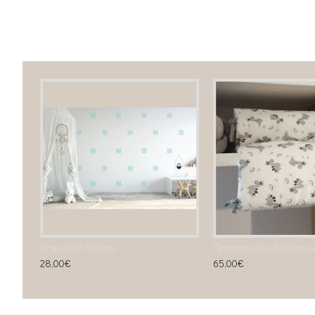
Exclusive Velvet Braid bumper White Grey Blue pastel
Lines Wall Stickers
Προστατευτική πάντα κ
28,00€
65,00€