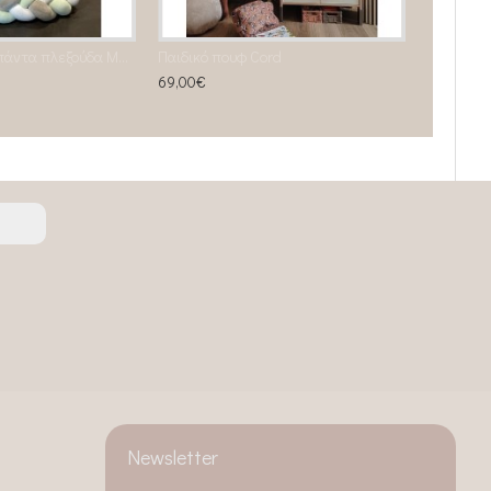
Προστατευτική πάντα πλεξούδα Μέντα _ Γκρι _ Λευκό
Παιδικό πουφ Cord
69,00€
Newsletter