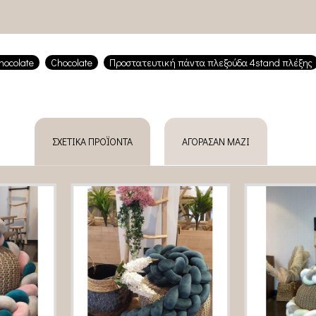
hocolate
Chocolate
Προστατευτική πάντα πλεξούδα 4stand πλέξης
ΣΧΕΤΙΚΆ ΠΡΟΪΌΝΤΑ
ΑΓΌΡΑΣΑΝ ΜΑΖΊ