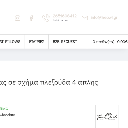
2651608412
info@theowl.gr
Καλέστε μας
AT PILLOWS
ΕΤΑΙΡΊΕΣ
B2B REQUEST
0 προϊόν(τα) - 0,00€
ς σε σχήμα πλεξούδα 4 απλης
ΣΙΜΟ
Chocolate