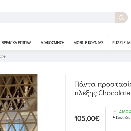
BΡΕΦΙΚΆ ΈΠΙΠΛΑ
ΔΙΑΚΌΣΜΗΣΗ
MOBILE ΚΟΎΝΙΑΣ
PUZZLE M
ate
Πάντα προστασία
πλέξης Chocolate
ΔΙΑΘΕ
105,00€
Κωδικός: