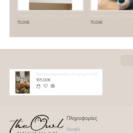
Προστατευτική πάντα σχήμα πλεξούδα Old rose
Προστατευτική Πάντα Πλεξούδα Dusty Rose & Κυπαρισσί
75,00€
75,00€
Πάντα προστασίας σε σχήμα πλεξούδα 4 απλης πλέξης Chocolate
105,00€
Πληροφορίες
Προφίλ