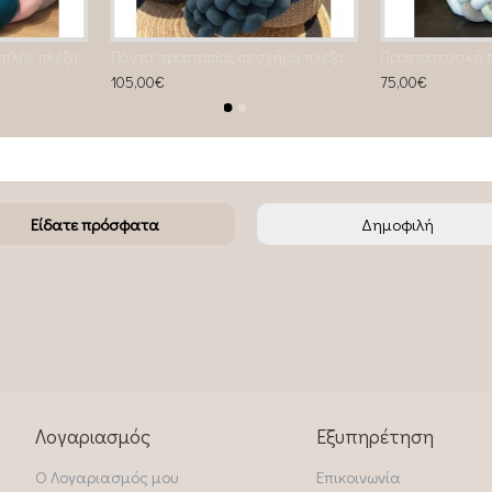
Προστατευτική πάντα 3πλής πλέξης Sweet Petrol
Πάντα προστασίας σε σχήμα πλεξούδα 4 απλης πλέξης
105,00€
75,00€
Είδατε πρόσφατα
Δημοφιλή
Λογαριασμός
Εξυπηρέτηση
Ο Λογαριασμός μου
Επικοινωνία