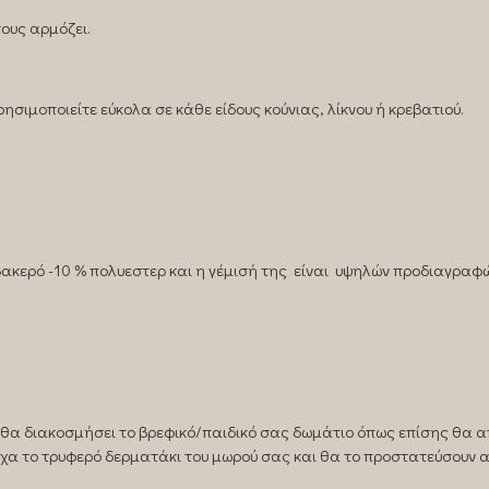
ους αρμόζει.
ησιμοποιείτε εύκολα σε κάθε είδους κούνιας, λίκνου ή κρεβατιού.
ερό -10 % πολυεστερ και η γέμισή της είναι υψηλών προδιαγραφώ
, θα διακοσμήσει το βρεφικό/παιδικό σας δωμάτιο όπως επίσης θα 
χα το τρυφερό δερματάκι του μωρού σας και θα το προστατεύσουν 