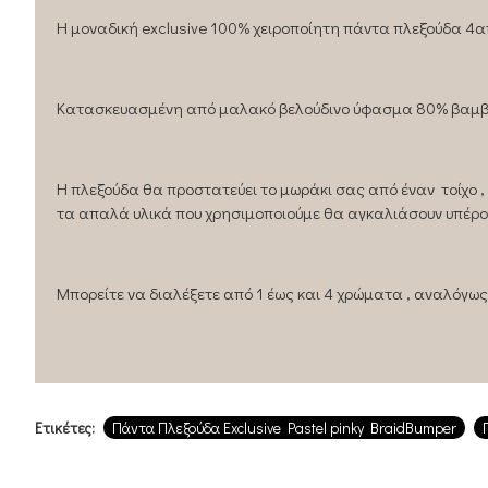
Η μοναδική exclusive 100% χειροποίητη πάντα πλεξούδα 4απλ
Κατασκευασμένη από μαλακό βελούδινο ύφασμα 80% βαμβακ
Η πλεξούδα θα προστατεύει το μωράκι σας από έναν τοίχο 
τα απαλά υλικά που χρησιμοποιούμε θα αγκαλιάσουν υπέρο
Μπορείτε να διαλέξετε από 1 έως και 4 χρώματα , αναλόγως 
Ετικέτες:
Πάντα Πλεξούδα Exclusive Pastel pinky BraidBumper