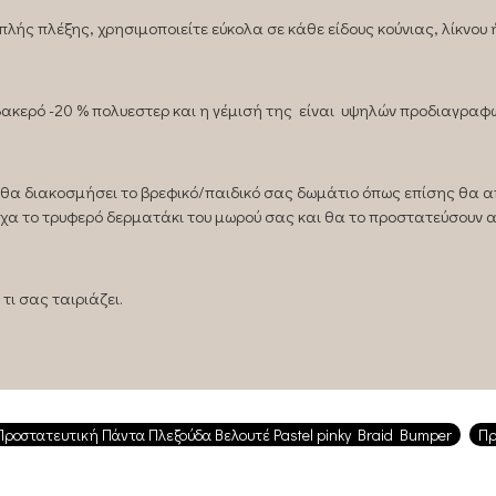
ής πλέξης, χρησιμοποιείτε εύκολα σε κάθε είδους κούνιας, λίκνου ή
ερό -20 % πολυεστερ και η γέμισή της είναι υψηλών προδιαγραφώ
, θα διακοσμήσει το βρεφικό/παιδικό σας δωμάτιο όπως επίσης θα 
χα το τρυφερό δερματάκι του μωρού σας και θα το προστατεύσουν 
τι σας ταιριάζει.
Προστατευτική Πάντα Πλεξούδα Βελουτέ Pastel pinky Braid Bumper
Πρ