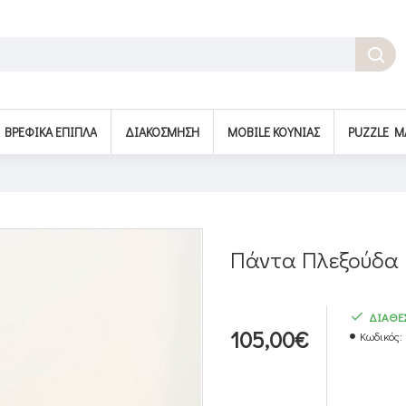
BΡΕΦΙΚΆ ΈΠΙΠΛΑ
ΔΙΑΚΌΣΜΗΣΗ
MOBILE ΚΟΎΝΙΑΣ
PUZZLE M
Πάντα Πλεξούδα E
ΔΙΑΘΕ
105,00€
Κωδικός: