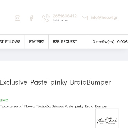
2651608412
info@theowl.gr
Καλέστε μας
AT PILLOWS
ΕΤΑΙΡΊΕΣ
B2B REQUEST
0 προϊόν(τα) - 0,00€
xclusive Pastel pinky BraidBumper
ΣΙΜΟ
Προστατευτική Πάντα Πλεξούδα Βελουτέ Pastel pinky Braid Bumper