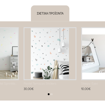
ΣΧΕΤΙΚΆ ΠΡΟΪΌΝΤΑ
Αυτοκόλλητο τοίχου Pastel Sprinkles Fabric Decal
Pastel Terrazzo Stickers
Sleepy Eyes
30,00€
10,00€