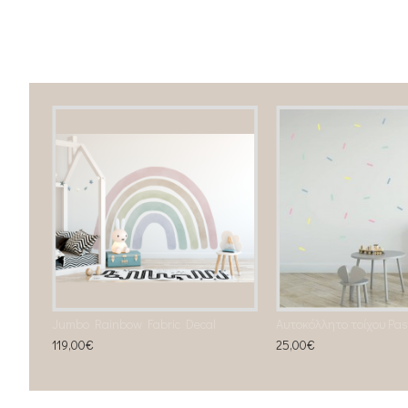
Επιγραφή I Love YOU to the moon and back
Jumbo Rainbow Fabric Decal
119,00€
25,00€