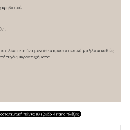
 κρεβατιού.
ν .
αποτελέσει και ένα μοναδικό προστατευτικό μαξιλάρι καθώς
από τυχόν μικροατυχήματα.
οστατευτική πάντα πλεξούδα 4stand πλέξης