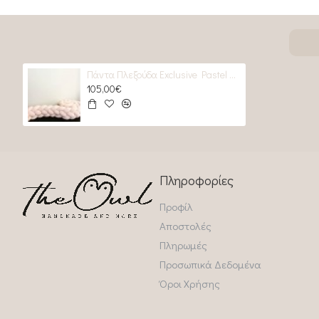
Πάντα Πλεξούδα Exclusive Pastel pinky BraidBumper
105,00€
Πληροφορίες
Προφίλ
Αποστολές
Πληρωμές
Προσωπικά Δεδομένα
Όροι Χρήσης