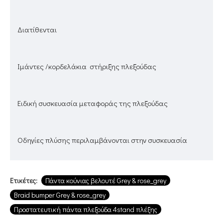
Διατίθενται
Ιμάντες /κορδελάκια στήριξης πλεξούδας
Ειδική συσκευασία μεταφοράς της πλεξούδας
Οδηγίες πλύσης περιλαμβάνονται στην συσκευασία
Ετικέτες:
Πάντα κούνιας βελουτέ Grey & rose_grey
Braid bumper Grey & rose_grey
Προστατευτική πάντα πλεξούδα 4stand πλέξης