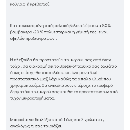
κούνιας ή κρεβατιού.
Κατασκευασμένη από μαλακό βελουτέ ύφασμα 80%
βαμβακερό -20 % πολυεστερ και η γέμισή της είναι
υψηλών προδιαγραφών .
Η πλεξούδα θα προστατεύει το μωράκι σας από έναν
τοίχο , θα διακοσμήσει το βρεφικό/παιδικό σας δωμάτιο
όπως επίσης θα αποτελέσει και ένα μοναδικό
προστατευτικό μαξιλάρι καθώς τα απαλά υλικά που
χρησιμοποιούμε θα αγκαλιάσουν υπέροχα το τρυφερό
δερματάκι του μωρού σας και θα το προστατεύσουν από
τυχόν μικροατυχήματα.
Μπορείτε να διαλέξετε από 1 έως και 3 χρώματα ,
αναλόγως τι σας ταιριάζει.