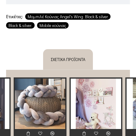
Ετικέτες:
Μομπιλέ Κούνιας Angel's Wing Black & silver
Black & silver.
Mobile κούνιας
ΣΧΕΤΙΚΆ ΠΡΟΪΌΝΤΑ