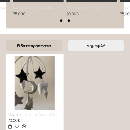
Mini Λευκό Πούπουλο Χήνας Φ35
Exclusive Braid Bumber Greys
Peony Sweet Flower
75,00€
20,00€
75,0
Είδατε πρόσφατα
Δημοφιλή
Μομπιλέ Κούνιας Angel's Wing Black & silver
70,00€