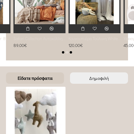
Exclusive Braid Bumber Blue Ocean 4stand
Safari Collection Αυτοκόλλητη σύνθεση
Κουνουπιέρα Τούλινη White Tulle
89,00€
120,00€
45,0
Είδατε πρόσφατα
Δημοφιλή