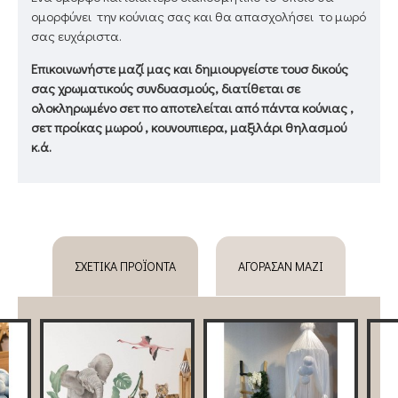
ομορφύνει την κούνιας σας και θα απασχολήσει το μωρό
σας ευχάριστα.
Επικοινωνήστε μαζί μας και δημιουργείστε τουσ δικούς
σας χρωματικούς συνδυασμούς, διατίθεται σε
ολοκληρωμένο σετ πο αποτελείται από πάντα κούνιας ,
σετ προίκας μωρού , κουνουπιερα, μαξιλάρι θηλασμού
κ.ά.
ΣΧΕΤΙΚΆ ΠΡΟΪΌΝΤΑ
ΑΓΌΡΑΣΑΝ ΜΑΖΊ