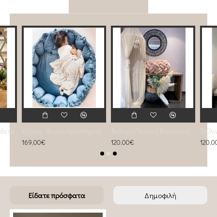
Πάντα
Χαλάκι- Φωλία δραστηριοτήτων 2 σε 1 Dusty Blue
Τούλινη Παιδική Κουνουπιέρα Almond
169,00€
120,00€
120,0
Είδατε πρόσφατα
Δημοφιλή