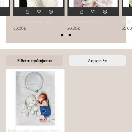
Changing Baby's Mat
Peony Sweet Flower
60,00€
20,00€
55,0
Είδατε πρόσφατα
Δημοφιλή
Κουβερτούλα αγκαλιάς Bamboo swaddle 70x100