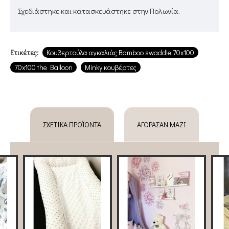
Σχεδιάστηκε και κατασκευάστηκε στην Πολωνία.
Ετικέτες:
Κουβερτούλα αγκαλιάς Bamboo swaddle 70x100
70x100 the Balloon
Minky κουβέρτες
ΣΧΕΤΙΚΆ ΠΡΟΪΌΝΤΑ
ΑΓΌΡΑΣΑΝ ΜΑΖΊ