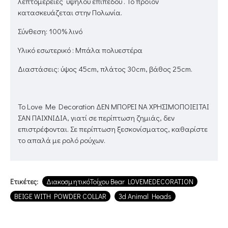
λεπτομέρειες υψηλού επιπέδου . Το προϊόν
κατασκευάζεται στην Πολωνία.
Σύνθεση: 100% λινό
Υλικό εσωτερικό : Μπάλα πολυεστέρα
Διαστάσεις: ύψος 45cm, πλάτος 30cm, βάθος 25cm.
Το Love Me Decoration ΔΕΝ ΜΠΟΡΕΙ ΝΑ ΧΡΗΣΙΜΟΠΟΙΕΙΤΑΙ
ΣΑΝ ΠΑΙΧΝΙΔΙΑ, γιατί σε περίπτωση ζημιάς, δεν
επιστρέφονται. Σε περίπτωση ξεσκονίσματος, καθαρίστε
το απαλά με ρολό ρούχων.
Ετικέτες:
ΔιακοσμητικόΤοίχου Bear LOVEMEDECORATION
BEIGE WITH POWDER COLLAR
3d Animal Heads