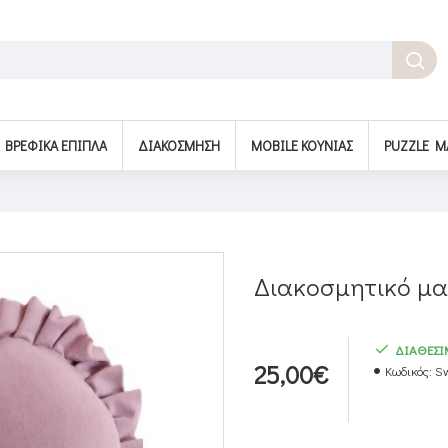
BΡΕΦΙΚΆ ΈΠΙΠΛΑ
ΔΙΑΚΌΣΜΗΣΗ
MOBILE ΚΟΎΝΙΑΣ
PUZZLE M
Διακοσμητικό μα
ΔΙΑΘΕΣ
25,00€
Κωδικός:
Sw