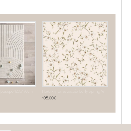
μβακερό 120x170cm
Παιδική ταπετσαρία Early Spring Wallpaper
105,00€