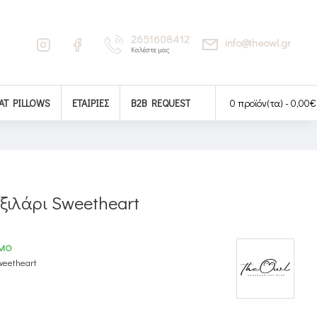
2651608412
info@theowl.gr
Καλέστε μας
AT PILLOWS
ΕΤΑΙΡΊΕΣ
B2B REQUEST
0 προϊόν(τα) - 0,00€
ξιλάρι Sweetheart
ΙΜΟ
eetheart