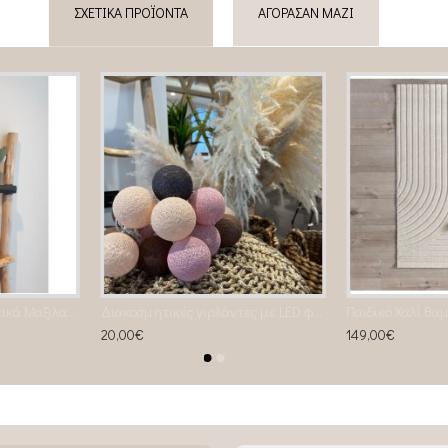
ΣΧΕΤΙΚΆ ΠΡΟΪΌΝΤΑ
ΑΓΌΡΑΣΑΝ ΜΑΖΊ
Δεινόσαυροι Διακοσμητικά Μαξιλαράκια
Διακοσμητικές γιρλάντες με LED φωτάκια
Παιδικό Χαλί Βα
20,00€
149,00€