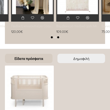
Προστατευτική πάντα πλεξούδα twin Knitting Exclusive Greys
Παιδική κουνουπιέρα Cozy Beige
Βαμβακερό παιδικό χαλί Minna
120,00€
109,00€
75,0
Είδατε πρόσφατα
Δημοφιλή