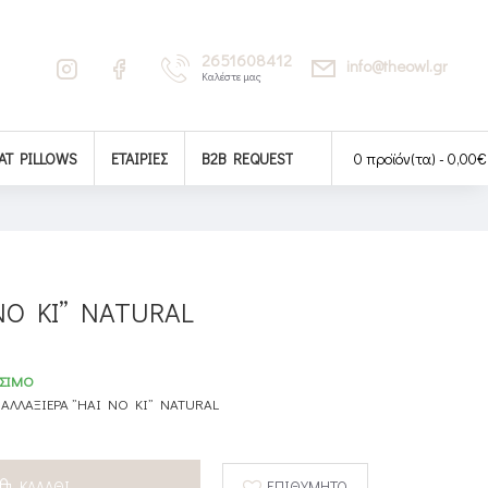
2651608412
info@theowl.gr
Καλέστε μας
AT PILLOWS
ΕΤΑΙΡΊΕΣ
B2B REQUEST
0 προϊόν(τα) - 0,00€
NO KI” NATURAL
ΣΙΜΟ
ΑΛΛΑΞΙΕΡΑ ”HAI NO KI” NATURAL
ΚΑΛΆΘΙ
ΕΠΙΘΥΜΗΤΌ