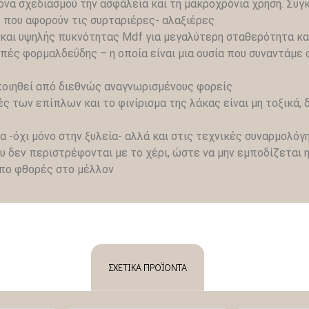
να σχεδιασμού την ασφάλεια και τη μακροχρόνια χρήση. Συ
 που αφορούν τις συρταριέρες- αλαξιέρες
ά και υψηλής πυκνότητας Mdf για μεγαλύτερη σταθερότητα κα
ς φορμαλδεΰδης – η οποία είναι μια ουσία που συναντάμε σ
ποιηθεί από διεθνώς αναγνωρισμένους φορείς
ς των επίπλων και το φινίρισμα της λάκας είναι μη τοξικά, 
α -όχι μόνο στην ξυλεία- αλλά και στις τεχνικές συναρμολό
υ δεν περιστρέφονται με το χέρι, ώστε να μην εμποδίζεται
όπο φθορές στο μέλλον
ΣΧΕΤΙΚΆ ΠΡΟΪΌΝΤΑ