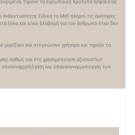
γκεκριμένα, τηρούν τα Ευρωπαϊκά πρότυπα ασφαλείας
ι ανθεκτικότητα. Ειδικά το Mdf πληροί τις αυστηρές
τα ξύλα και είναι βλαβερή για τον άνθρωπο όταν δεν
δε μυρίζουν και στεγνώνουν γρήγορα και τηρούν τα
γησης καθώς και στη χρησιμοποίηση αξιόπιστων
 η αποσυναρμολόγηση και επανασυναρμολόγηση των