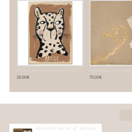
Υφασμάτινη χήνα Liva με λευκούς ήχους & μουσική (καφέ)
Παιδική Αφίσα Leo Wallposter 50 x 70 cm
Ελεφαντάκι Φωτιστικό 
26,00€
75,00€
ΑΛΛΑΞΙΕΡΑ ”HAI NO KI” NATURAL