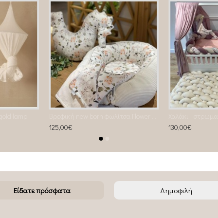
gold lamp
Βρεφική new born φωλίτσα Flower dream
125,00€
130,00€
Είδατε πρόσφατα
Δημοφιλή