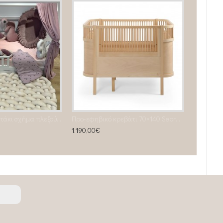
Χαλάκι - στρωματάκι σχήμα πλεξούδας almond
Προ-εφηβικό κρεβάτι 70×140 Sebra Baby & Jr. – Wood Edition
1.190,00€