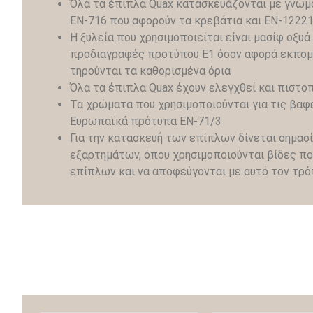
Όλα τα έπιπλα Quax κατασκευάζονται με γνώμο
ΕΝ-716 που αφορούν τα κρεβάτια και ΕΝ-12221
Η ξυλεία που χρησιμοποιείται είναι μασίφ οξυ
προδιαγραφές προτύπου Ε1 όσον αφορά εκπομπέ
τηρούνται τα καθορισμένα όρια
Όλα τα έπιπλα Quax έχουν ελεγχθεί και πιστο
Τα χρώματα που χρησιμοποιούνται για τις βαφέ
Ευρωπαϊκά πρότυπα ΕΝ-71/3
Για την κατασκευή των επίπλων δίνεται σημασί
εξαρτημάτων, όπου χρησιμοποιούνται βίδες πο
επίπλων και να αποφεύγονται με αυτό τον τρ