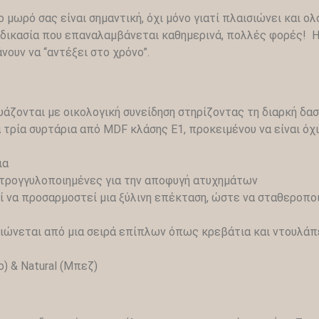
 μωρό σας είναι σημαντική, όχι μόνο γιατί πλαισιώνει και ο
ικασία που επαναλαμβάνεται καθημερινά, πολλές φορές! Η σε
νουν να “αντέξει στο χρόνο”.
άζονται με οικολογική συνείδηση στηρίζοντας τη διαρκή δασο
τρία συρτάρια από MDF κλάσης Ε1, προκειμένου να είναι όχι
ια
 στρογγυλοποιημένες για την αποφυγή ατυχημάτων
 να προσαρμοστεί μια ξύλινη επέκταση, ώστε να σταθεροποι
ιώνεται από μια σειρά επίπλων όπως κρεβάτια και ντουλάπε
) & Natural (Μπεζ)