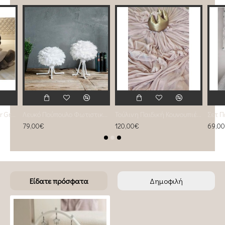
Εxclusive Braid Bumper Greys
Λευκό Πούπουλο Φωτιστικό micro
Τούλινη Παιδική Κουνουπιέρα powder rose (salmone)
79,00€
120,00€
69,0
Είδατε πρόσφατα
Δημοφιλή