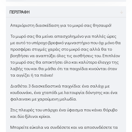
ΠΕΡΙΓΡΑΦΉ
Απεριόριστη διασκέδαση για το μικρό σας θησαυρό!
Το μωρό σας θα μείνει απασχολημένο για πολλές ώρες
με αυτό το υπέροχο βρεφικό γυμναστήριο που όχι μόνο θα
προσφέρει στιγμές χαράς στο μικρό σας αλλά θα το
βοηθήσει να αναπτύξει όλες τις αισθήσεις του. Επιπλέον
το μωρό σας θα αποκτήσει όλο και καλύτερο έλεγχο της
λαβής του και θα μάθει ότι τα παιχνίδια κινούνται όταν
τα αγγίζει ή τα πιάνει!
Διαθέτει 3 διασκεδαστικά παιχνίδια: ένα σαλάχι με
κουδουνάκι, ένα χταπόδι με λειτουργία δόνησης και ένα
φαλαινακι με χαρούμενη μελωδία.
Στις πλευρές του υπάρχει ένα ύφασμα που κάνει θόρυβο
και δύο ξύλινοι κρίκοι.
Μπορείτε εύκολα να συνδέσετε και να αποσυνδέσετε τα