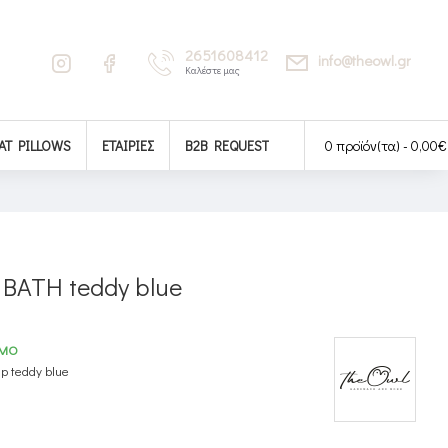
2651608412
info@theowl.gr
Καλέστε μας
AT PILLOWS
ΕΤΑΙΡΊΕΣ
B2B REQUEST
0 προϊόν(τα) - 0,00€
 BATH teddy blue
ΙΜΟ
p teddy blue