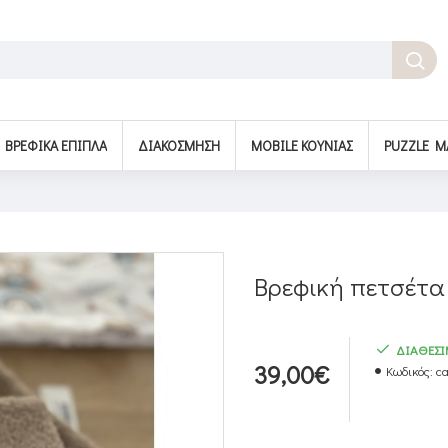
BΡΕΦΙΚΆ ΈΠΙΠΛΑ
ΔΙΑΚΌΣΜΗΣΗ
MOBILE ΚΟΎΝΙΑΣ
PUZZLE M
Βρεφική πετσέτα
ΔΙΑΘΕΣ
39,00€
Κωδικός:
ca