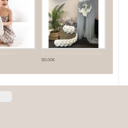
ι Medium
Τούλινη Παιδική Κουνουπιέρα Cozy mint
120,00€