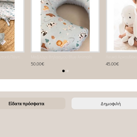
Περιμετρική Προστατευτική Πάντα eucalyptus
Μαξιλάρι θηλασμού Βlue Animals
Λευκό Αρκουδάκ
50,00€
45,00€
Είδατε πρόσφατα
Δημοφιλή